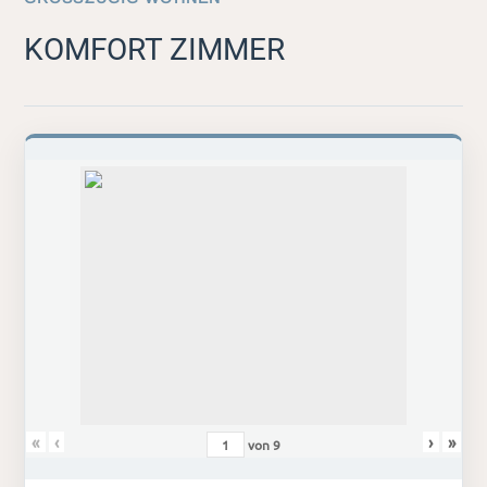
KOMFORT ZIMMER
«
‹
›
»
von
9