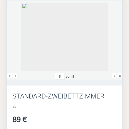
«
‹
›
»
von
8
STANDARD-ZWEIBETTZIMMER
ab
89 €