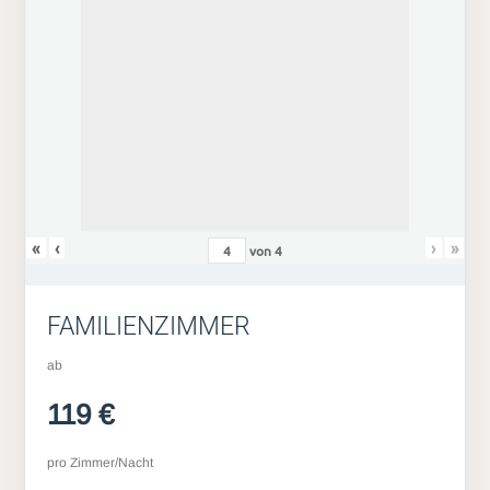
«
‹
›
»
von
4
FAMILIENZIMMER
ab
119 €
pro Zimmer/Nacht