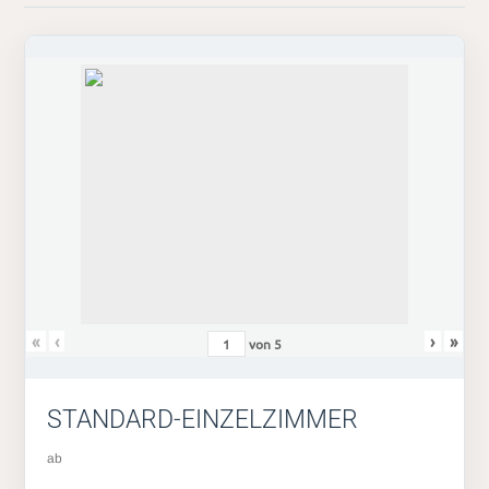
«
‹
›
»
von
5
STANDARD-EINZELZIMMER
ab