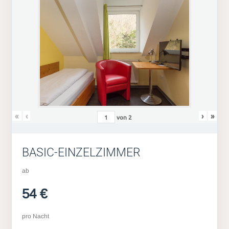
«
‹
›
»
von
2
BASIC-EINZELZIMMER
ab
54 €
pro Nacht