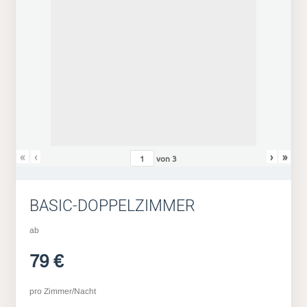
«
‹
›
»
von
3
BASIC-DOPPELZIMMER
ab
79 €
pro Zimmer/Nacht