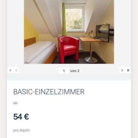
«
‹
›
»
von
2
BASIC-EINZELZIMMER
ab
54 €
pro Nacht