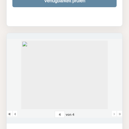
Verfügbarkeit prüfen
«
‹
›
»
von
4