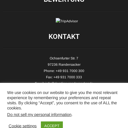
KONTAKT
Ochsenfurter Str. 7
97236 Randersacker
Phone: +49 931 7000 300
Fax: +49 931 7000 333
Email:
info@demling-randersacker.de
Website:
www.demling-randersacker.de
We use cookies on our website to give you the most relevant
experience by remembering your preferences and repeat
visits. By clicking “Accept”, you consent to the use of ALL the
cookies.
Do not sell my personal information
.
Copyright © 2026 Hotel-Café Demling - All Rights Reserved.
Cookie settings
ACCEPT