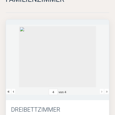
«
‹
›
»
von
4
DREIBETTZIMMER