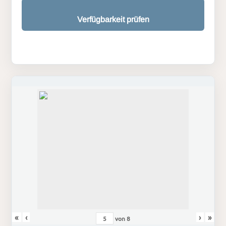
Verfügbarkeit prüfen
«
‹
›
»
von
8