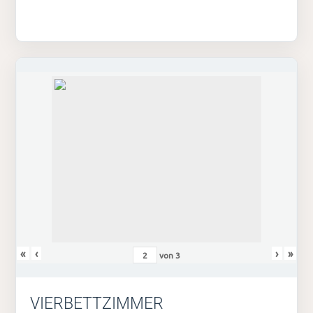
«
‹
›
»
von
3
VIERBETTZIMMER