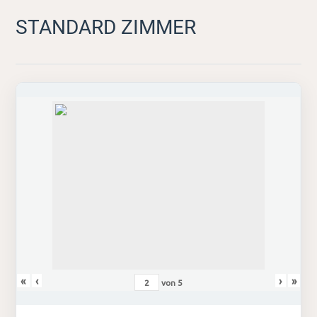
STANDARD ZIMMER
«
‹
›
»
von
5