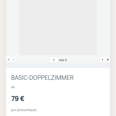
«
‹
›
»
von
3
BASIC-DOPPELZIMMER
ab
79 €
pro Zimmer/Nacht