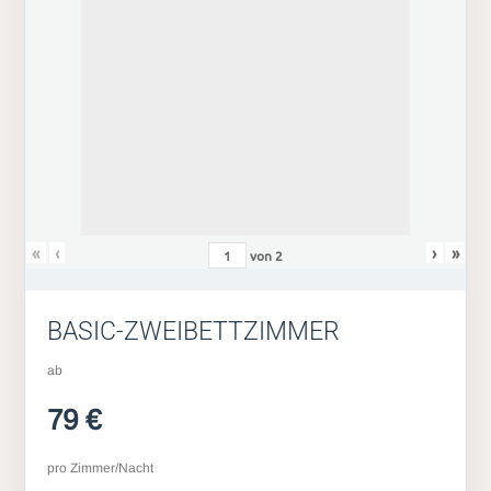
«
‹
›
»
von
2
BASIC-ZWEIBETTZIMMER
ab
79 €
pro Zimmer/Nacht