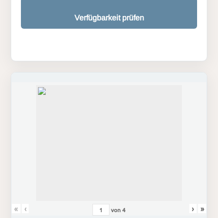
Verfügbarkeit prüfen
«
‹
›
»
von
4