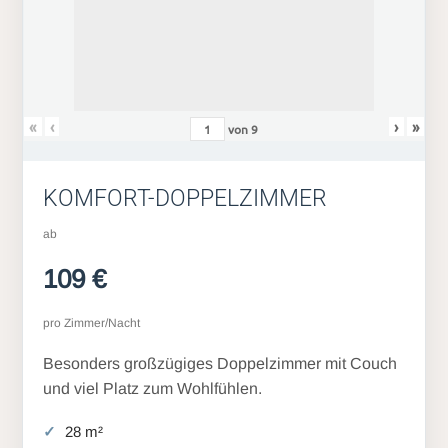
«
‹
›
»
von
9
KOMFORT-DOPPELZIMMER
ab
109 €
pro Zimmer/Nacht
Besonders großzügiges Doppelzimmer mit Couch
und viel Platz zum Wohlfühlen.
28 m²