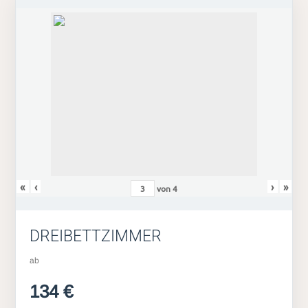
«
‹
›
»
von
4
DREIBETTZIMMER
ab
134 €