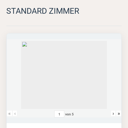
STANDARD ZIMMER
«
‹
›
»
von
5