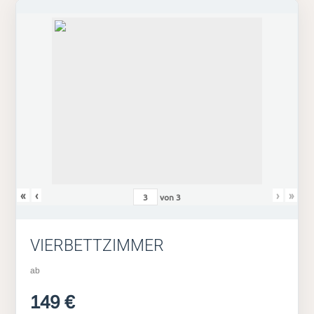
«
‹
›
»
von
3
VIERBETTZIMMER
ab
149 €