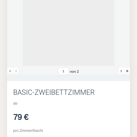
«
‹
›
»
von
2
BASIC-ZWEIBETTZIMMER
ab
79 €
pro Zimmer/Nacht