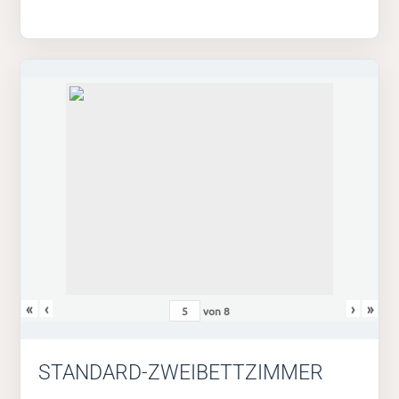
«
‹
›
»
von
8
STANDARD-ZWEIBETTZIMMER