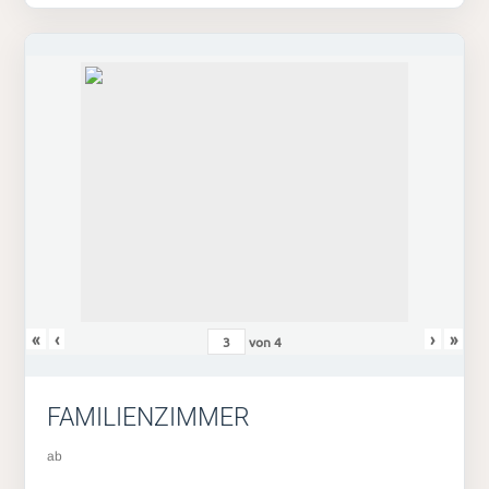
«
‹
›
»
von
4
FAMILIENZIMMER
ab