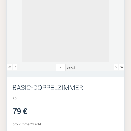
«
‹
›
»
von
3
BASIC-DOPPELZIMMER
ab
79 €
pro Zimmer/Nacht