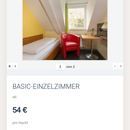
«
‹
›
»
von
2
BASIC-EINZELZIMMER
ab
54 €
pro Nacht