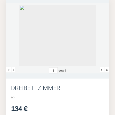
«
‹
›
»
von
4
DREIBETTZIMMER
ab
134 €