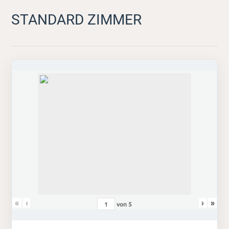
STANDARD ZIMMER
«
‹
›
»
von
5