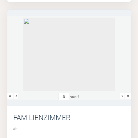
«
‹
›
»
von
4
FAMILIENZIMMER
ab