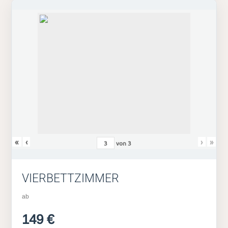
«
‹
›
»
von
3
VIERBETTZIMMER
ab
149 €