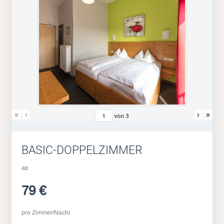
«
‹
›
»
von
3
BASIC-DOPPELZIMMER
ab
79 €
pro Zimmer/Nacht