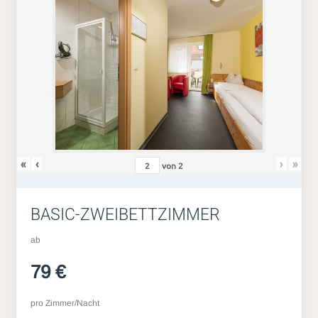
«
‹
›
»
von
2
BASIC-ZWEIBETTZIMMER
ab
79 €
pro Zimmer/Nacht