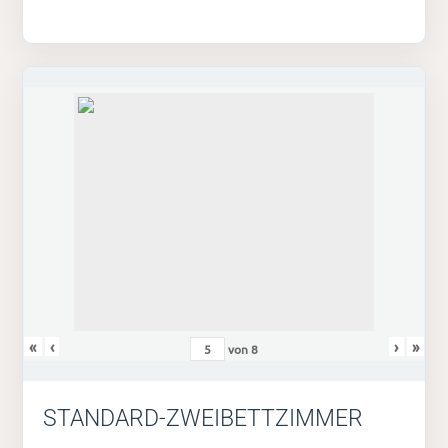
«
‹
›
»
von
8
STANDARD-ZWEIBETTZIMMER