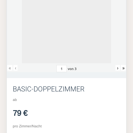
«
‹
›
»
von
3
BASIC-DOPPELZIMMER
ab
79 €
pro Zimmer/Nacht