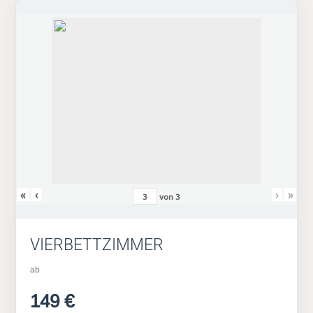
«
‹
›
»
von
3
VIERBETTZIMMER
ab
149 €