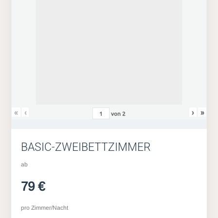
«
‹
›
»
von
2
BASIC-ZWEIBETTZIMMER
ab
79 €
pro Zimmer/Nacht