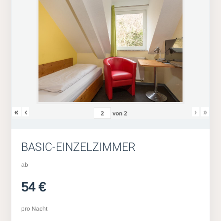
«
‹
›
»
von
2
BASIC-EINZELZIMMER
ab
54 €
pro Nacht