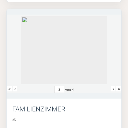
«
‹
›
»
von
4
FAMILIENZIMMER
ab