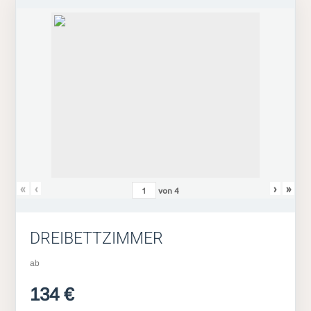
«
‹
›
»
von
4
DREIBETTZIMMER
ab
134 €