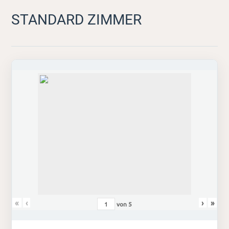
STANDARD ZIMMER
«
‹
›
»
von
5