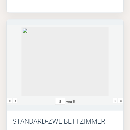
«
‹
›
»
von
8
STANDARD-ZWEIBETTZIMMER