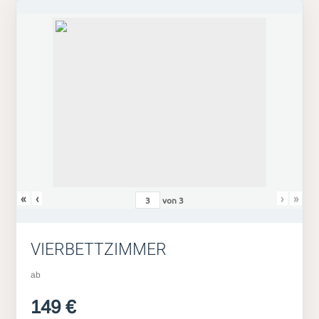
«
‹
›
»
von
3
VIERBETTZIMMER
ab
149 €