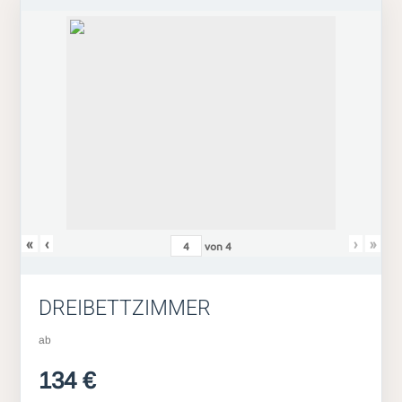
«
‹
›
»
von
4
DREIBETTZIMMER
ab
134 €