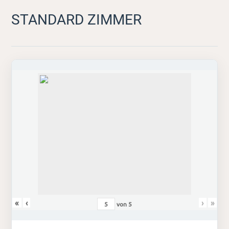
STANDARD ZIMMER
«
‹
›
»
von
5