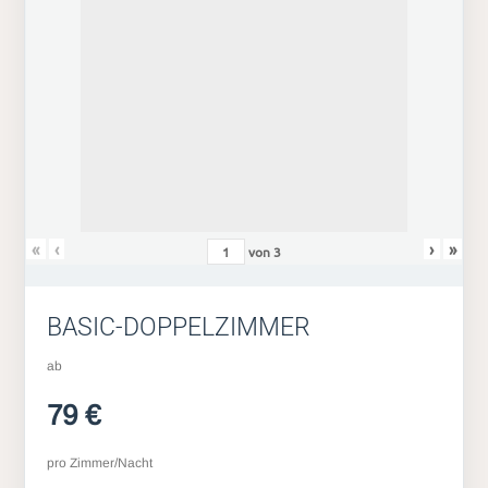
«
‹
›
»
von
3
BASIC-DOPPELZIMMER
ab
79 €
pro Zimmer/Nacht