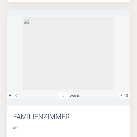
«
‹
›
»
von
4
FAMILIENZIMMER
ab