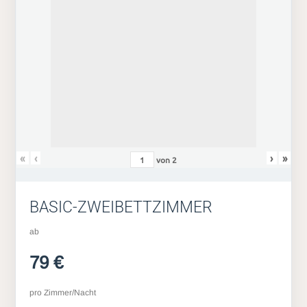
«
‹
›
»
von
2
BASIC-ZWEIBETTZIMMER
ab
79 €
pro Zimmer/Nacht