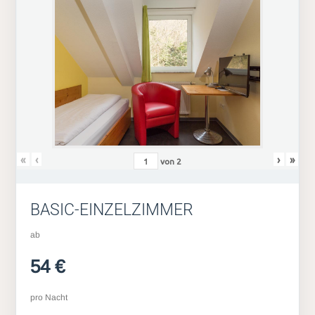
«
‹
›
»
von
2
BASIC-EINZELZIMMER
ab
54 €
pro Nacht