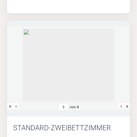
«
‹
›
»
von
8
STANDARD-ZWEIBETTZIMMER