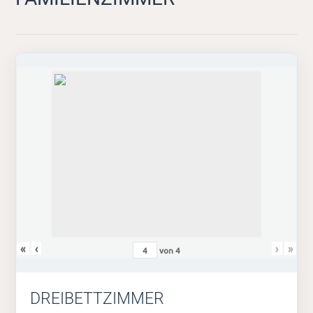
«
‹
›
»
von
4
DREIBETTZIMMER