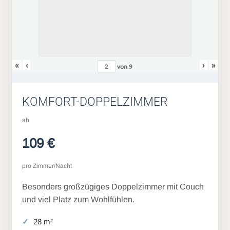
«
‹
›
»
von
9
KOMFORT-DOPPELZIMMER
ab
109 €
pro Zimmer/Nacht
Besonders großzügiges Doppelzimmer mit Couch
und viel Platz zum Wohlfühlen.
28 m²