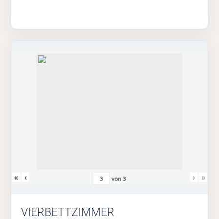
«
‹
›
»
von
3
VIERBETTZIMMER