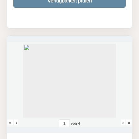
Verfügbarkeit prüfen
«
‹
›
»
von
4