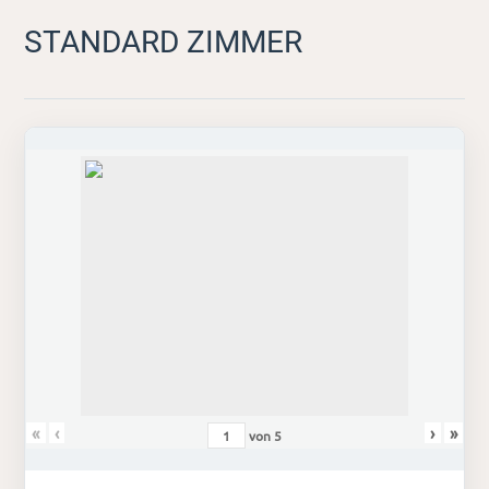
STANDARD ZIMMER
«
‹
›
»
von
5