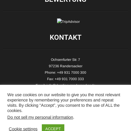
KONTAKT
Ochsenfurter Str. 7
97236 Randersacker
Phone: +49 931 7000 300
Fax: +49 931 7000 333
Email:
info@demling-randersacker.de
Website:
www.demling-randersacker.de
We use cookies on our website to give you the most relevant
experience by remembering your preferences and repeat
visits. By clicking “Accept”, you consent to the use of ALL the
cookies.
Do not sell my personal information
.
Copyright © 2026 Hotel-Café Demling - All Rights Reserved.
Cookie settings
ACCEPT