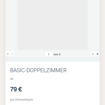
«
‹
›
»
von
3
BASIC-DOPPELZIMMER
ab
79 €
pro Zimmer/Nacht