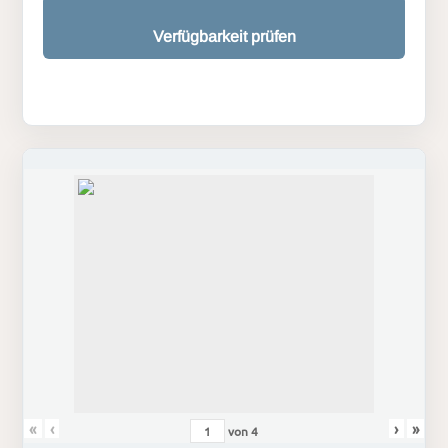
Verfügbarkeit prüfen
«
‹
›
»
von
4