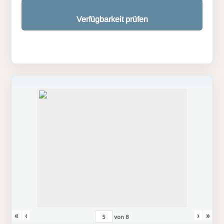
Verfügbarkeit prüfen
«
‹
›
»
von
8