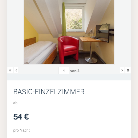
«
‹
›
»
von
2
BASIC-EINZELZIMMER
ab
54 €
pro Nacht