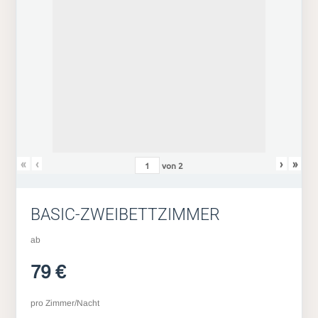
«
‹
›
»
von
2
BASIC-ZWEIBETTZIMMER
ab
79 €
pro Zimmer/Nacht