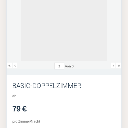
«
‹
›
»
von
3
BASIC-DOPPELZIMMER
ab
79 €
pro Zimmer/Nacht