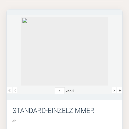
«
‹
›
»
von
5
STANDARD-EINZELZIMMER
ab