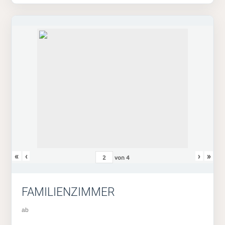
«
‹
›
»
von
4
FAMILIENZIMMER
ab