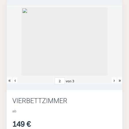
«
‹
›
»
von
3
VIERBETTZIMMER
ab
149 €