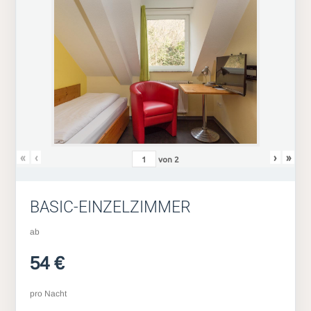
«
‹
›
»
von
2
BASIC-EINZELZIMMER
ab
54 €
pro Nacht