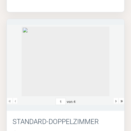
«
‹
›
»
von
4
STANDARD-DOPPELZIMMER