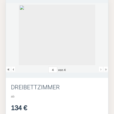
«
‹
›
»
von
4
DREIBETTZIMMER
ab
134 €