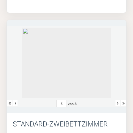
«
‹
›
»
von
8
STANDARD-ZWEIBETTZIMMER