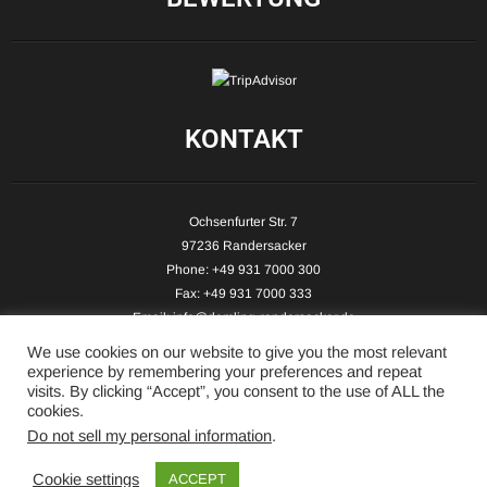
KONTAKT
Ochsenfurter Str. 7
97236 Randersacker
Phone: +49 931 7000 300
Fax: +49 931 7000 333
Email:
info@demling-randersacker.de
Website:
www.demling-randersacker.de
We use cookies on our website to give you the most relevant
experience by remembering your preferences and repeat
visits. By clicking “Accept”, you consent to the use of ALL the
cookies.
Do not sell my personal information
.
Copyright © 2026 Hotel-Café Demling - All Rights Reserved.
Cookie settings
ACCEPT