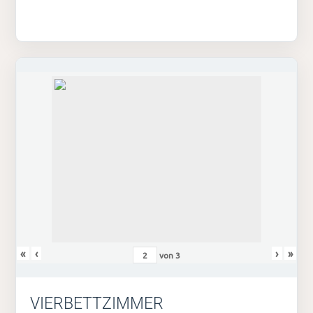
«
‹
›
»
von
3
VIERBETTZIMMER