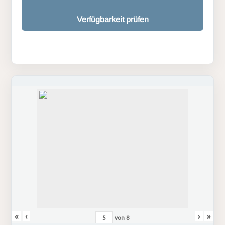
Verfügbarkeit prüfen
«
‹
›
»
von
8