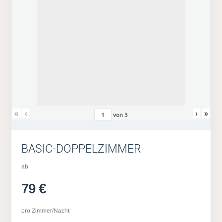
«
‹
›
»
von
3
BASIC-DOPPELZIMMER
ab
79 €
pro Zimmer/Nacht