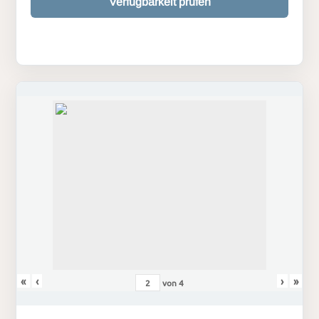
Verfügbarkeit prüfen
«
‹
›
»
von
4