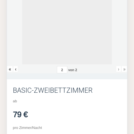
«
‹
›
»
von
2
BASIC-ZWEIBETTZIMMER
ab
79 €
pro Zimmer/Nacht