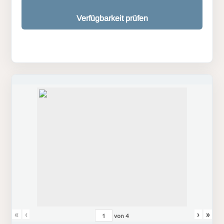
Verfügbarkeit prüfen
«
‹
›
»
von
4