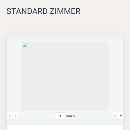
STANDARD ZIMMER
«
‹
›
»
von
5