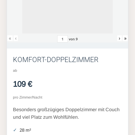
«
‹
›
»
von
9
KOMFORT-DOPPELZIMMER
ab
109 €
pro Zimmer/Nacht
Besonders großzügiges Doppelzimmer mit Couch
und viel Platz zum Wohlfühlen.
28 m²