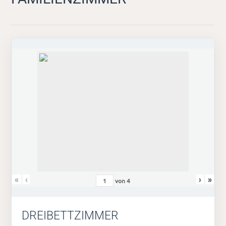
«
‹
›
»
von
4
DREIBETTZIMMER