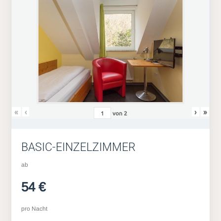
«
‹
›
»
von
2
BASIC-EINZELZIMMER
ab
54 €
pro Nacht