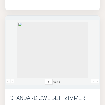
«
‹
›
»
von
8
STANDARD-ZWEIBETTZIMMER