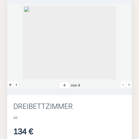
«
‹
›
»
von
4
DREIBETTZIMMER
ab
134 €