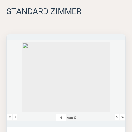
STANDARD ZIMMER
«
‹
›
»
von
5