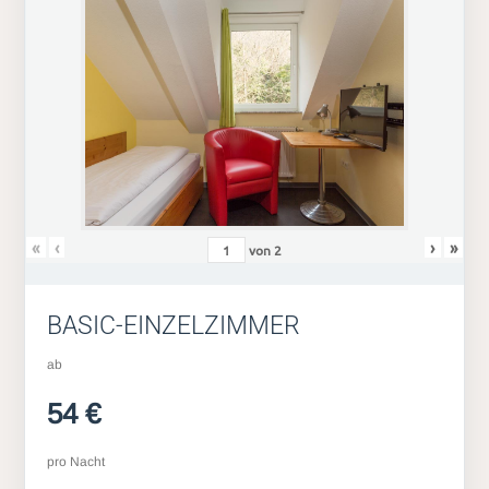
«
‹
›
»
von
2
BASIC-EINZELZIMMER
ab
54 €
pro Nacht