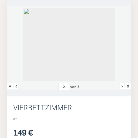
«
‹
›
»
von
3
VIERBETTZIMMER
ab
149 €