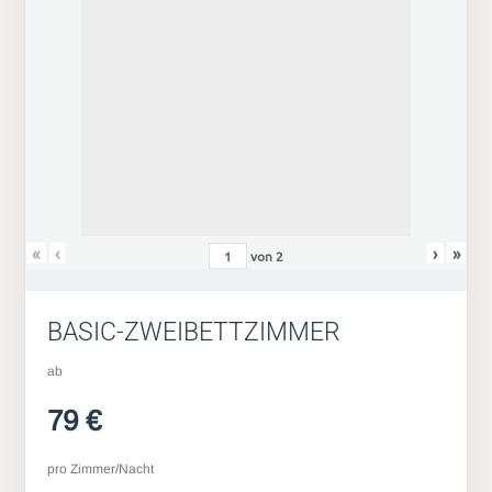
«
‹
›
»
von
2
BASIC-ZWEIBETTZIMMER
ab
79 €
pro Zimmer/Nacht