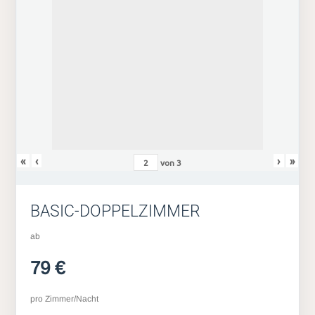
«
‹
›
»
von
3
BASIC-DOPPELZIMMER
ab
79 €
pro Zimmer/Nacht