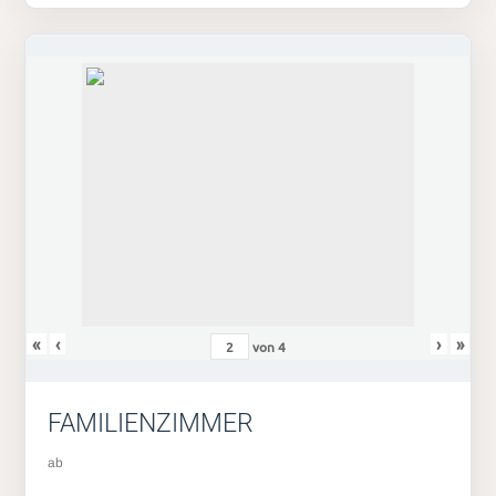
«
‹
›
»
von
4
FAMILIENZIMMER
ab