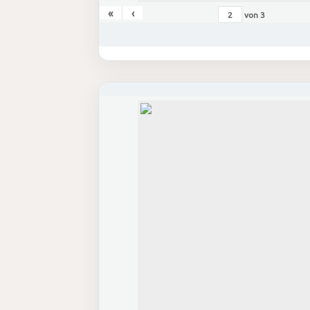
«
‹
von
3