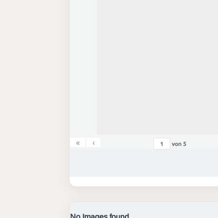
«
‹
von
5
No Images found.