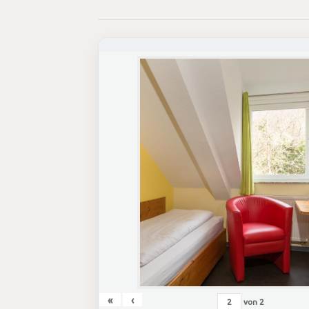
«
‹
von
2