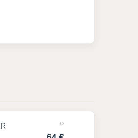
ab
ER
64 €