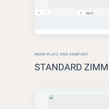
«
‹
von
2
MEHR PLATZ UND KOMFORT
STANDARD ZIMM