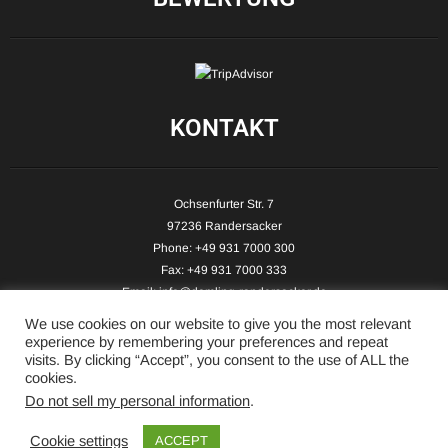
KONTAKT
Ochsenfurter Str. 7
97236 Randersacker
Phone: +49 931 7000 300
Fax: +49 931 7000 333
Email:
info@demling-randersacker.de
Website:
www.demling-randersacker.de
We use cookies on our website to give you the most relevant
experience by remembering your preferences and repeat
visits. By clicking “Accept”, you consent to the use of ALL the
cookies.
Do not sell my personal information
.
Copyright © 2026 Hotel-Café Demling - All Rights Reserved.
Cookie settings
ACCEPT