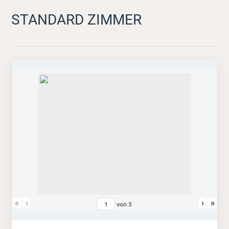
STANDARD ZIMMER
«
‹
›
»
von
5