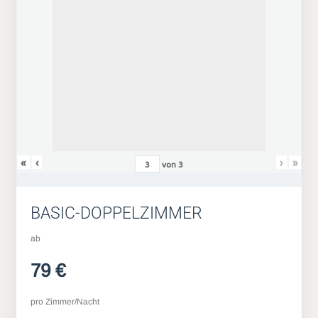
«
‹
›
»
von
3
BASIC-DOPPELZIMMER
ab
79 €
pro Zimmer/Nacht