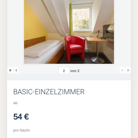
«
‹
›
»
von
2
BASIC-EINZELZIMMER
ab
54 €
pro Nacht