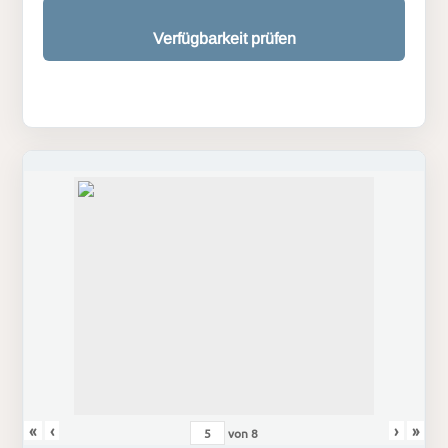
Verfügbarkeit prüfen
«
‹
›
»
von
8