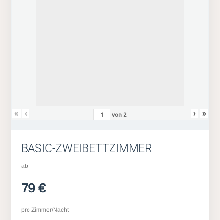
«
‹
›
»
von
2
BASIC-ZWEIBETTZIMMER
ab
79 €
pro Zimmer/Nacht