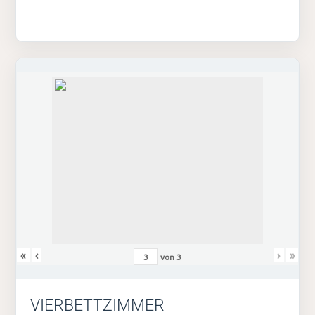
«
‹
›
»
von
3
VIERBETTZIMMER