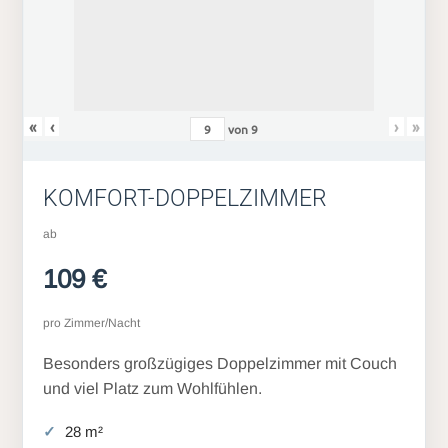
«
‹
›
»
von
9
KOMFORT-DOPPELZIMMER
ab
109 €
pro Zimmer/Nacht
Besonders großzügiges Doppelzimmer mit Couch
und viel Platz zum Wohlfühlen.
28 m²