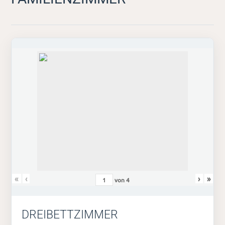
«
‹
›
»
von
4
DREIBETTZIMMER