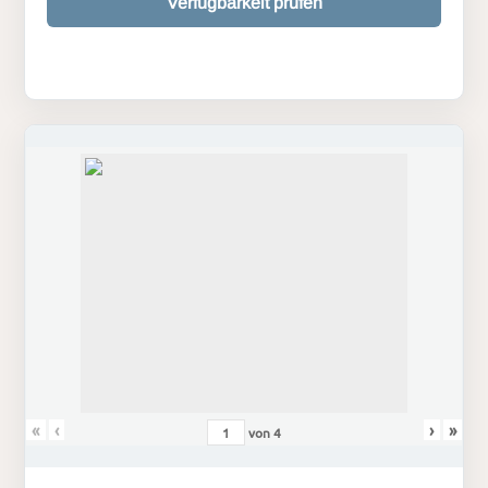
Verfügbarkeit prüfen
«
‹
›
»
von
4