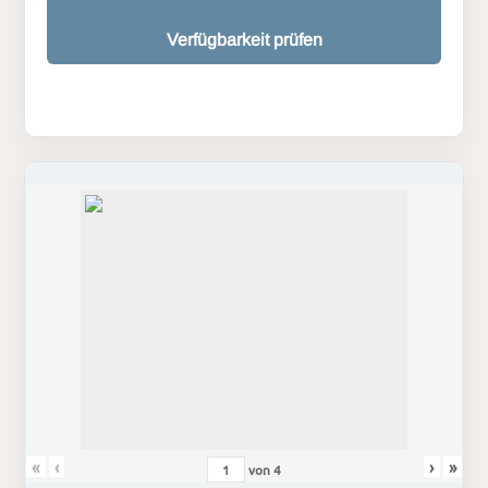
Verfügbarkeit prüfen
«
‹
›
»
von
4