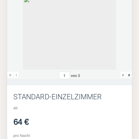
«
‹
›
»
von
5
STANDARD-EINZELZIMMER
ab
64 €
pro Nacht