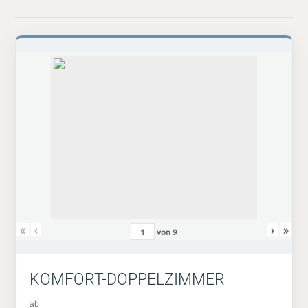
«
‹
›
»
von
9
KOMFORT-DOPPELZIMMER
ab