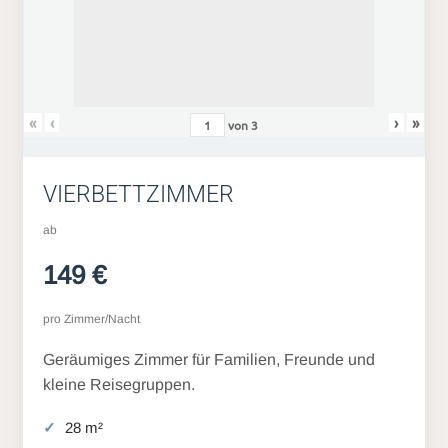
«
‹
›
»
von
3
VIERBETTZIMMER
ab
149 €
pro Zimmer/Nacht
Geräumiges Zimmer für Familien, Freunde und
kleine Reisegruppen.
28 m²