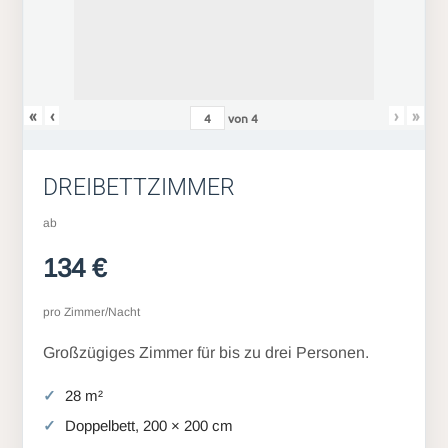
«
‹
›
»
von
4
DREIBETTZIMMER
ab
134 €
pro Zimmer/Nacht
Großzügiges Zimmer für bis zu drei Personen.
28 m²
Doppelbett, 200 × 200 cm