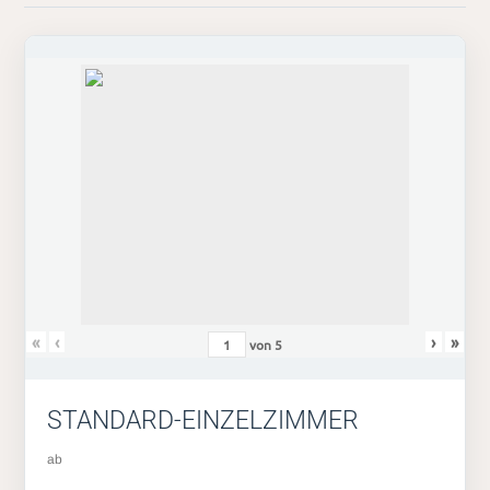
«
‹
›
»
von
5
STANDARD-EINZELZIMMER
ab