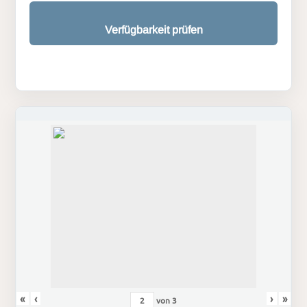
Verfügbarkeit prüfen
«
‹
›
»
von
3