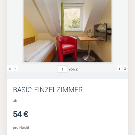
«
‹
›
»
von
2
BASIC-EINZELZIMMER
ab
54 €
pro Nacht