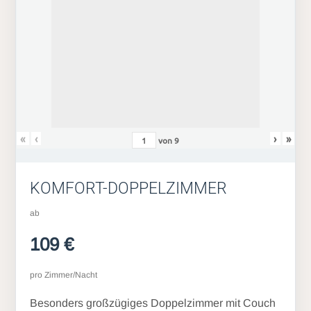
«
‹
›
»
von
9
KOMFORT-DOPPELZIMMER
ab
109 €
pro Zimmer/Nacht
Besonders großzügiges Doppelzimmer mit Couch