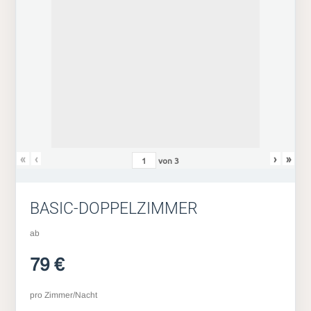
«
‹
›
»
von
3
BASIC-DOPPELZIMMER
ab
79 €
pro Zimmer/Nacht