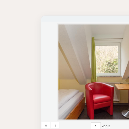
«
‹
von
2