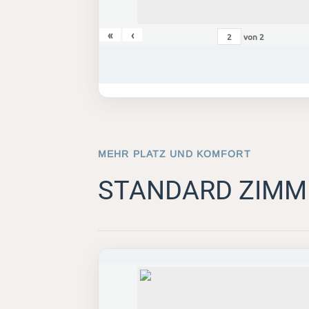
«
‹
von
2
MEHR PLATZ UND KOMFORT
STANDARD ZIMM