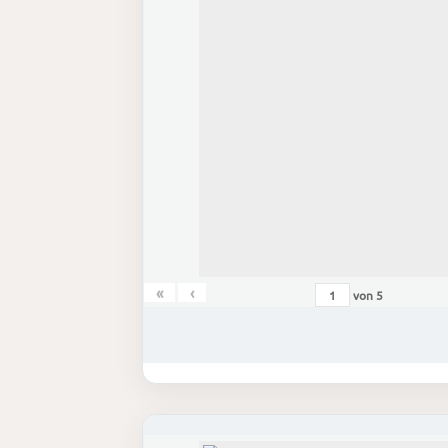
«
‹
von
5