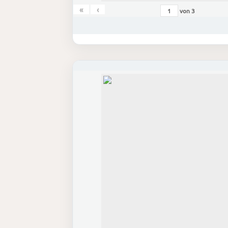
«
‹
von
3