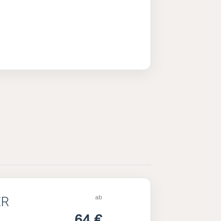
ab
ER
64 €