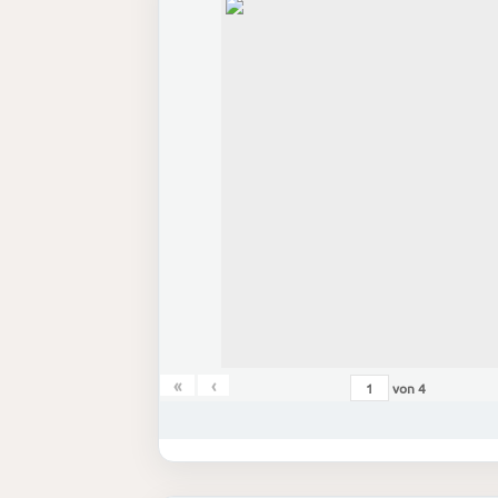
«
‹
von
4