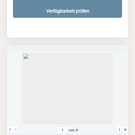
Verfügbarkeit prüfen
«
‹
›
»
von
4