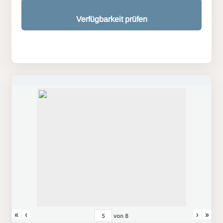
Verfügbarkeit prüfen
«
‹
›
»
von
8