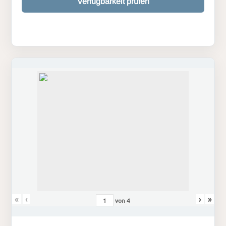
Verfügbarkeit prüfen
«
‹
›
»
von
4