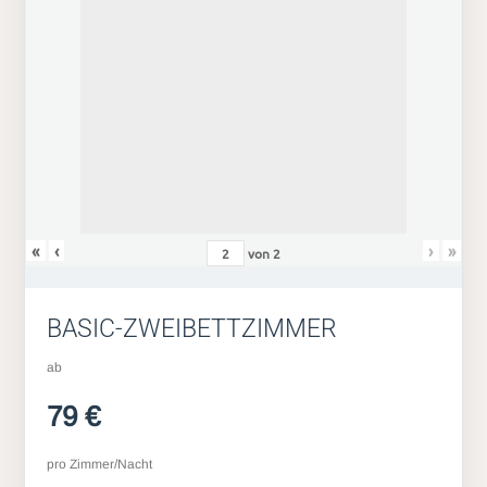
«
‹
›
»
von
2
BASIC-ZWEIBETTZIMMER
ab
79 €
pro Zimmer/Nacht