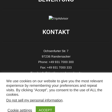
KONTAKT
Ochsenfurter Str. 7
97236 Randersacker
Phone: +49 931 7000 300
Fax: +49 931 7000 333
Email:
info@demling-randersacker.de
Website:
www.demling-randersacker.de
We use cookies on our website to give you the most relevant
experience by remembering your preferences and repeat
visits. By clicking “Accept”, you consent to the use of ALL the
cookies.
Do not sell my personal information
.
Copyright © 2026 Hotel-Café Demling - All Rights Reserved.
Cookie settings
ACCEPT