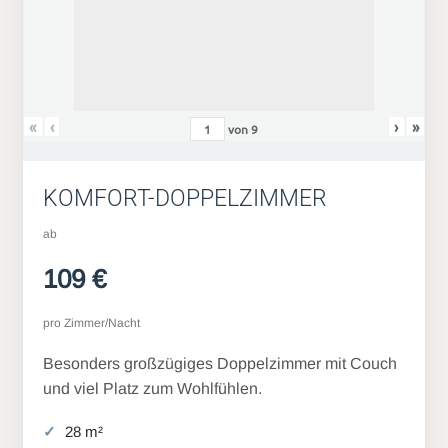
«
‹
›
»
von
9
KOMFORT-DOPPELZIMMER
ab
109 €
pro Zimmer/Nacht
Besonders großzügiges Doppelzimmer mit Couch
und viel Platz zum Wohlfühlen.
28 m²