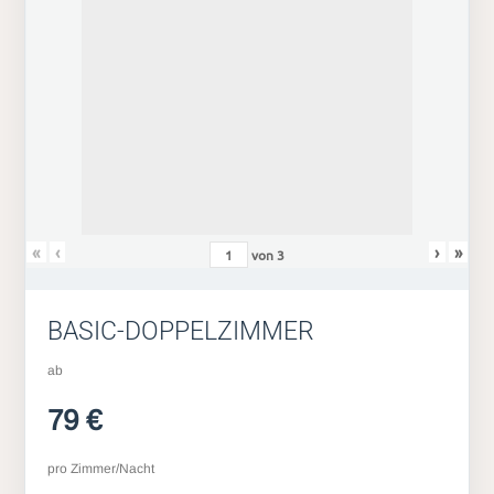
«
‹
›
»
von
3
BASIC-DOPPELZIMMER
ab
79 €
pro Zimmer/Nacht