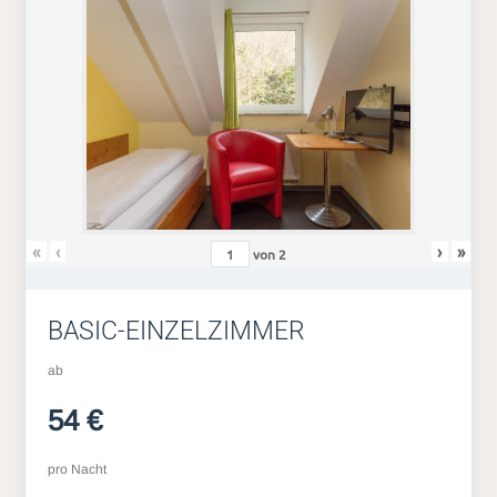
«
‹
›
»
von
2
BASIC-EINZELZIMMER
ab
54 €
pro Nacht