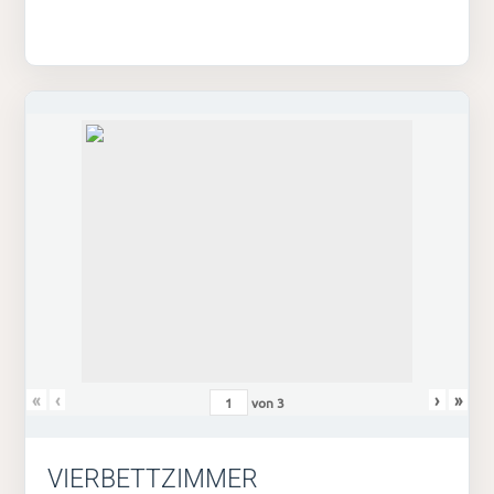
«
‹
›
»
von
3
VIERBETTZIMMER