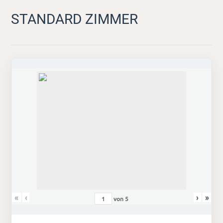
STANDARD ZIMMER
«
‹
›
»
von
5