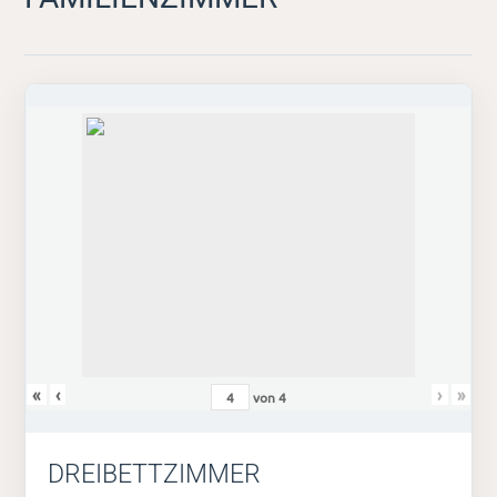
«
‹
›
»
von
4
DREIBETTZIMMER