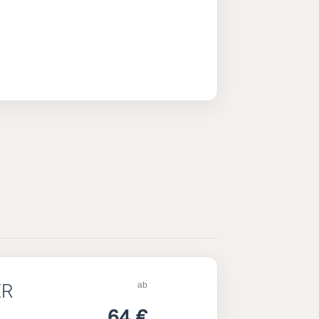
ab
ER
64 €