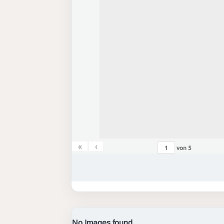
«
‹
von
5
No Images found.