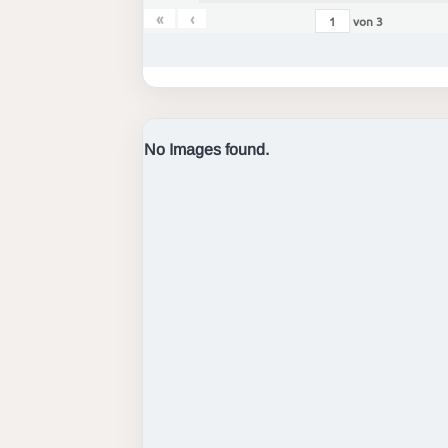
«
‹
von
3
No Images found.