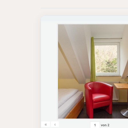
«
‹
von
2