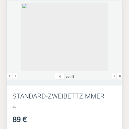
«
‹
›
»
von
8
STANDARD-ZWEIBETTZIMMER
ab
89 €