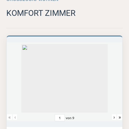
KOMFORT ZIMMER
«
‹
›
»
von
9