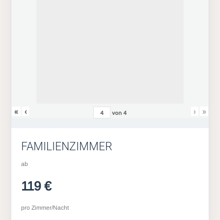
«
‹
›
»
von
4
FAMILIENZIMMER
ab
119 €
pro Zimmer/Nacht