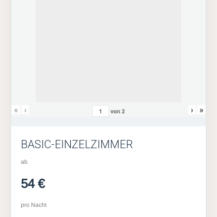
«
‹
›
»
von
2
BASIC-EINZELZIMMER
ab
54 €
pro Nacht