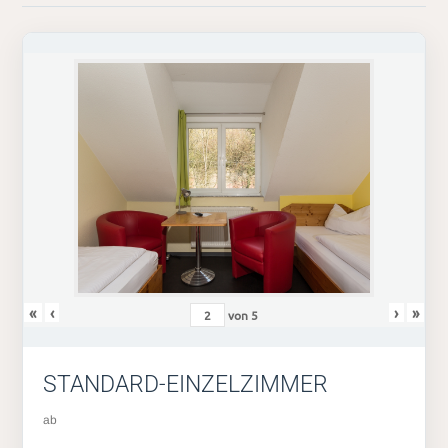
«
‹
›
»
von
5
STANDARD-EINZELZIMMER
ab