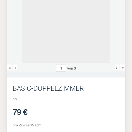
«
‹
›
»
von
3
BASIC-DOPPELZIMMER
ab
79 €
pro Zimmer/Nacht