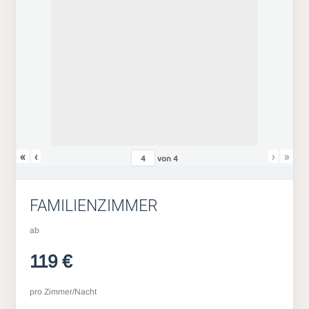
«
‹
›
»
von
4
FAMILIENZIMMER
ab
119 €
pro Zimmer/Nacht