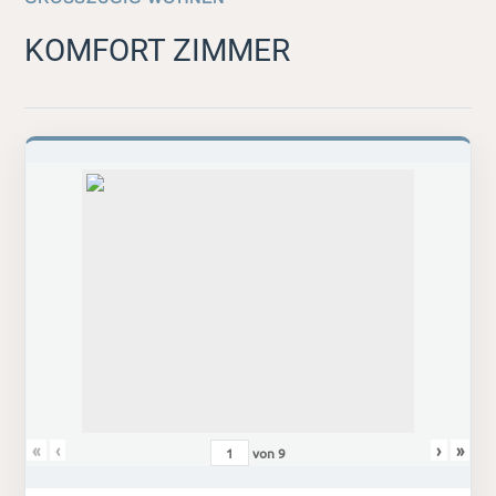
KOMFORT ZIMMER
«
‹
›
»
von
9