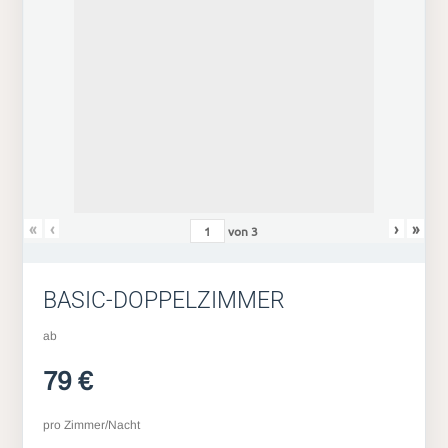
«
‹
›
»
von
3
BASIC-DOPPELZIMMER
ab
79 €
pro Zimmer/Nacht