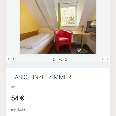
«
‹
›
»
von
2
BASIC-EINZELZIMMER
ab
54 €
pro Nacht