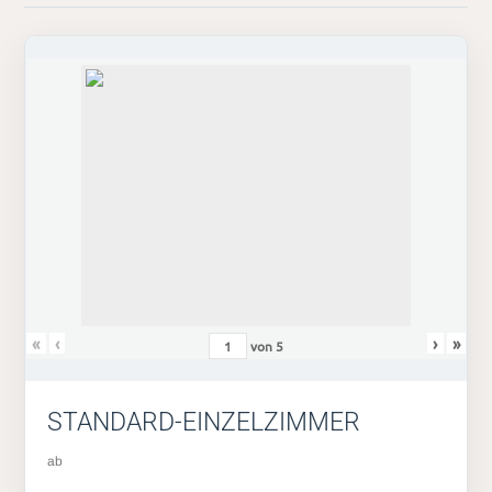
«
‹
›
»
von
5
STANDARD-EINZELZIMMER
ab