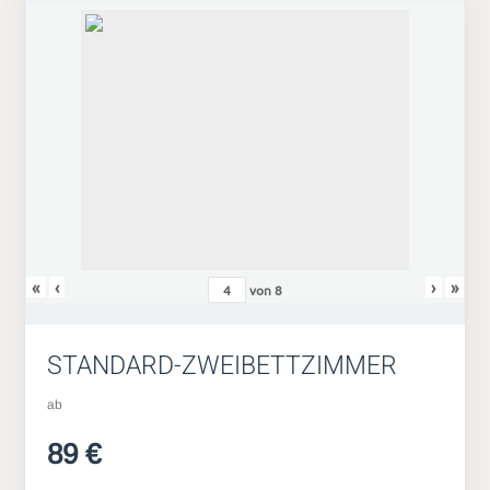
«
‹
›
»
von
8
STANDARD-ZWEIBETTZIMMER
ab
89 €