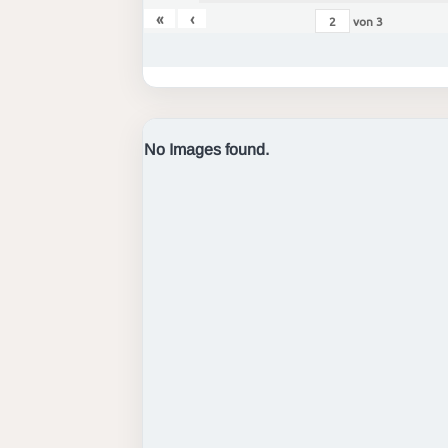
«
‹
von
3
No Images found.