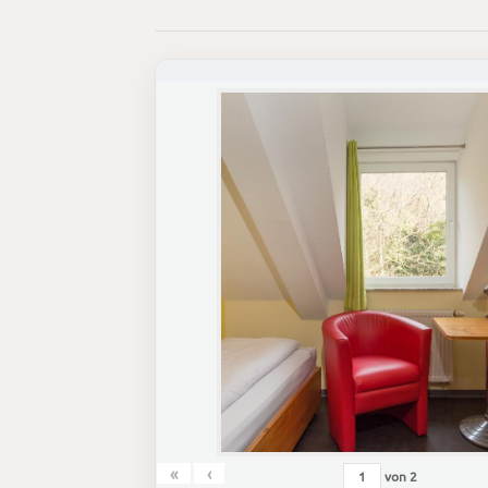
«
‹
von
2