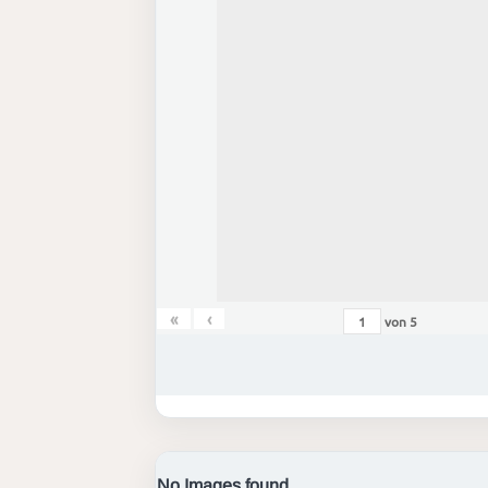
«
‹
von
5
No Images found.