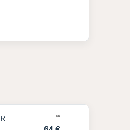
ab
ER
64 €