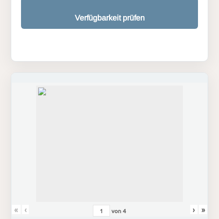
Verfügbarkeit prüfen
«
‹
›
»
von
4