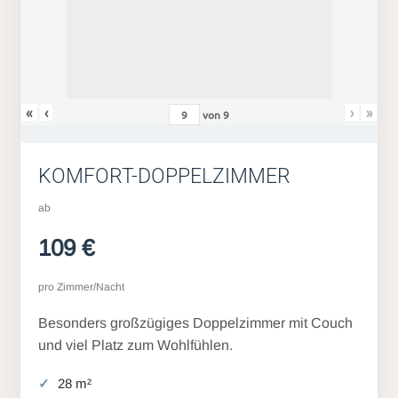
«
‹
›
»
von
9
KOMFORT-DOPPELZIMMER
ab
109 €
pro Zimmer/Nacht
Besonders großzügiges Doppelzimmer mit Couch
und viel Platz zum Wohlfühlen.
28 m²