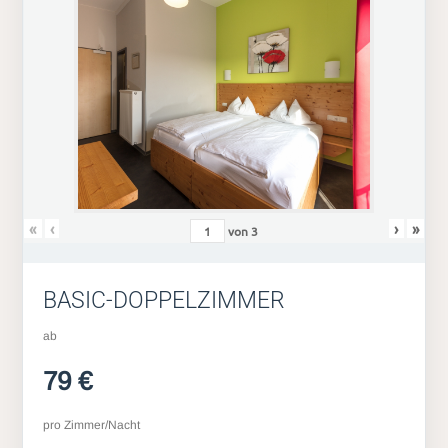
«
‹
›
»
von
3
BASIC-DOPPELZIMMER
ab
79 €
pro Zimmer/Nacht