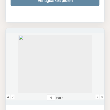
Verfügbarkeit prüfen
«
‹
›
»
von
4