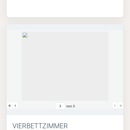
«
‹
›
»
von
3
VIERBETTZIMMER