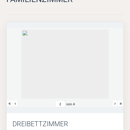
«
‹
›
»
von
4
DREIBETTZIMMER