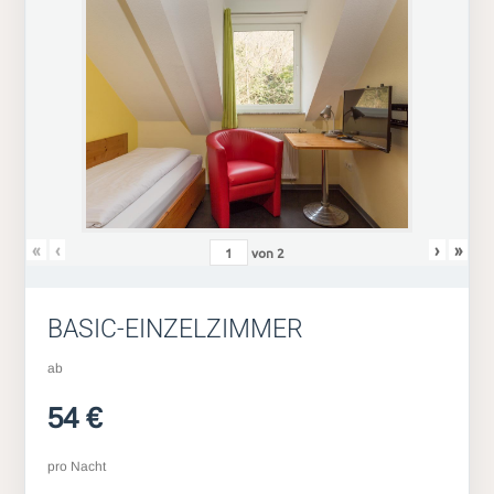
«
‹
›
»
von
2
BASIC-EINZELZIMMER
ab
54 €
pro Nacht