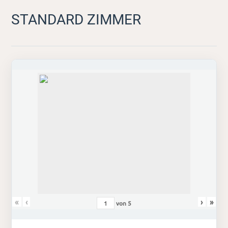
STANDARD ZIMMER
«
‹
›
»
von
5