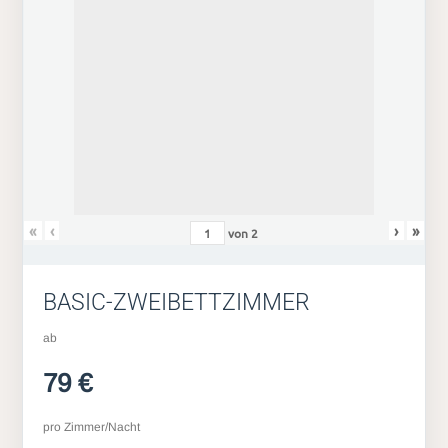
«
‹
›
»
von
2
BASIC-ZWEIBETTZIMMER
ab
79 €
pro Zimmer/Nacht