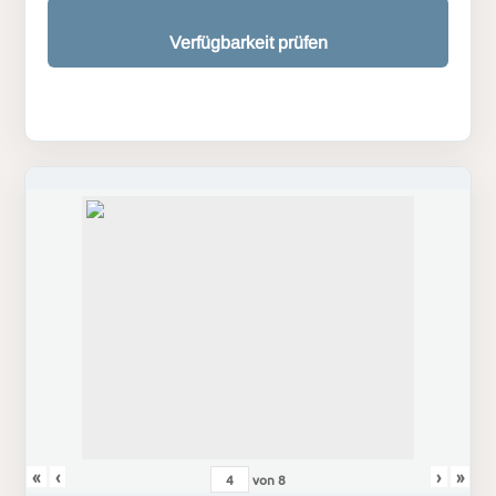
Verfügbarkeit prüfen
«
‹
›
»
von
8