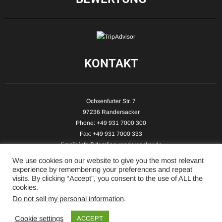
KONTAKT
Ochsenfurter Str. 7
97236 Randersacker
Phone: +49 931 7000 300
Fax: +49 931 7000 333
Email:
info@demling-randersacker.de
Website:
www.demling-randersacker.de
We use cookies on our website to give you the most relevant
experience by remembering your preferences and repeat
visits. By clicking “Accept”, you consent to the use of ALL the
cookies.
Do not sell my personal information
.
Copyright © 2026 Hotel-Café Demling - All Rights Reserved.
Cookie settings
ACCEPT