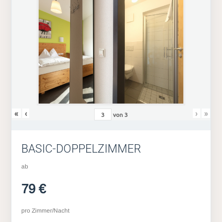
«
‹
›
»
von
3
BASIC-DOPPELZIMMER
ab
79 €
pro Zimmer/Nacht