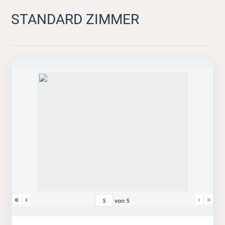
STANDARD ZIMMER
«
‹
›
»
von
5