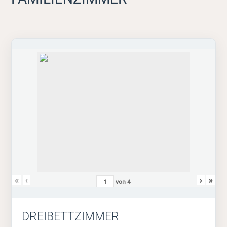
«
‹
›
»
von
4
DREIBETTZIMMER