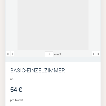
«
‹
›
»
von
2
BASIC-EINZELZIMMER
ab
54 €
pro Nacht