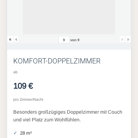
«
‹
›
»
von
9
KOMFORT-DOPPELZIMMER
ab
109 €
pro Zimmer/Nacht
Besonders großzügiges Doppelzimmer mit Couch
und viel Platz zum Wohlfühlen.
28 m²