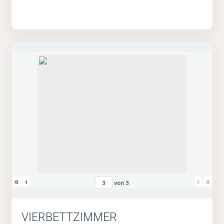
«
‹
›
»
von
3
VIERBETTZIMMER