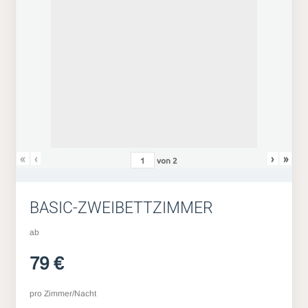
«
‹
›
»
von
2
BASIC-ZWEIBETTZIMMER
ab
79 €
pro Zimmer/Nacht