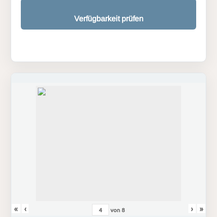
Verfügbarkeit prüfen
«
‹
›
»
von
8