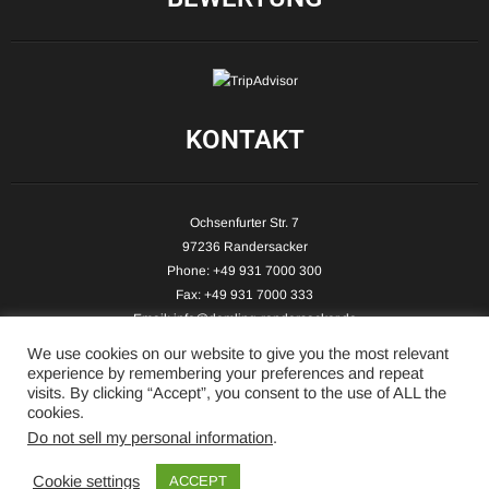
KONTAKT
Ochsenfurter Str. 7
97236 Randersacker
Phone: +49 931 7000 300
Fax: +49 931 7000 333
Email:
info@demling-randersacker.de
Website:
www.demling-randersacker.de
We use cookies on our website to give you the most relevant
experience by remembering your preferences and repeat
visits. By clicking “Accept”, you consent to the use of ALL the
cookies.
Do not sell my personal information
.
Copyright © 2026 Hotel-Café Demling - All Rights Reserved.
Cookie settings
ACCEPT