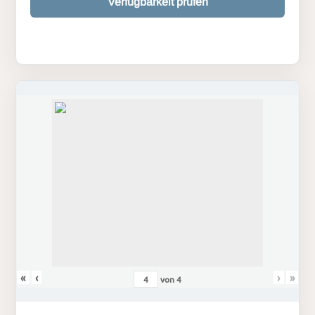
Verfügbarkeit prüfen
«
‹
›
»
von
4