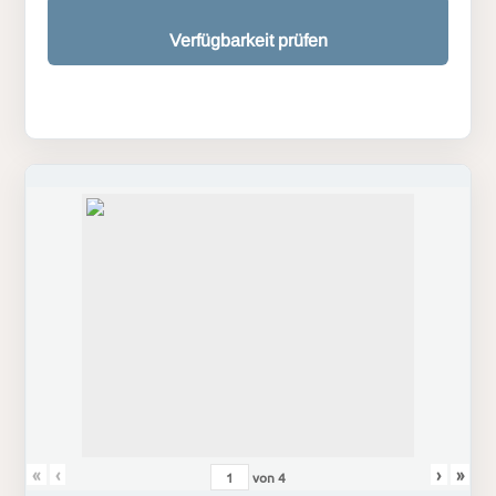
Verfügbarkeit prüfen
«
‹
›
»
von
4