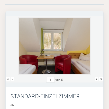
«
‹
›
»
von
5
STANDARD-EINZELZIMMER
ab