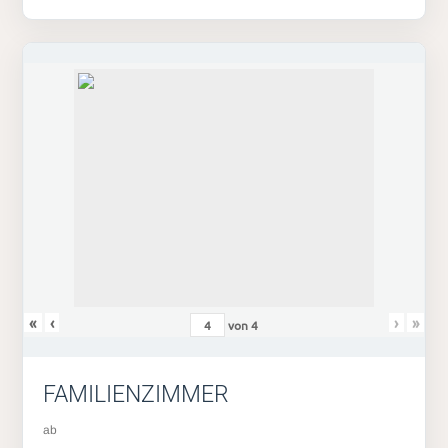
«
‹
›
»
von
4
FAMILIENZIMMER
ab