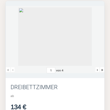
«
‹
›
»
von
4
DREIBETTZIMMER
ab
134 €