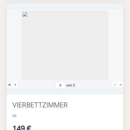
«
‹
›
»
von
3
VIERBETTZIMMER
ab
149 €