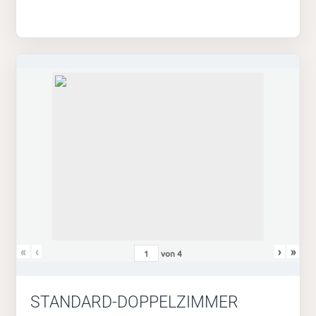
«
‹
›
»
von
4
STANDARD-DOPPELZIMMER