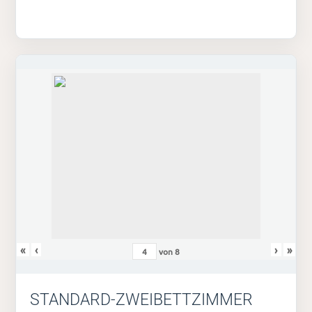
«
‹
›
»
von
8
STANDARD-ZWEIBETTZIMMER