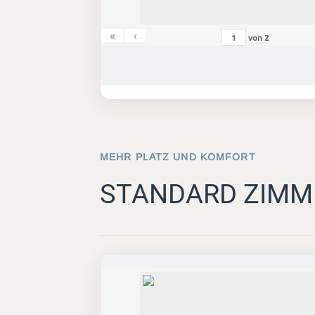
«
‹
von
2
MEHR PLATZ UND KOMFORT
STANDARD ZIMM