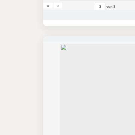
«
‹
von
3