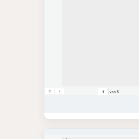
«
‹
von
5