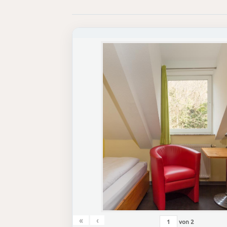
«
‹
von
2