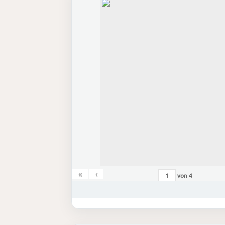
«
‹
von
4