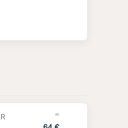
ab
ER
64 €