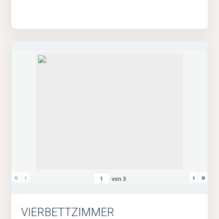
«
‹
›
»
von
3
VIERBETTZIMMER