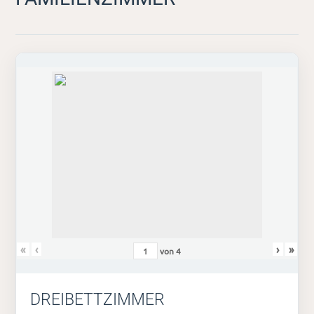
«
‹
›
»
von
4
DREIBETTZIMMER