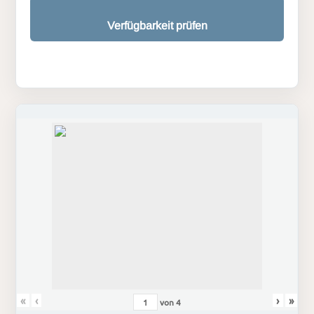
Verfügbarkeit prüfen
«
‹
›
»
von
4