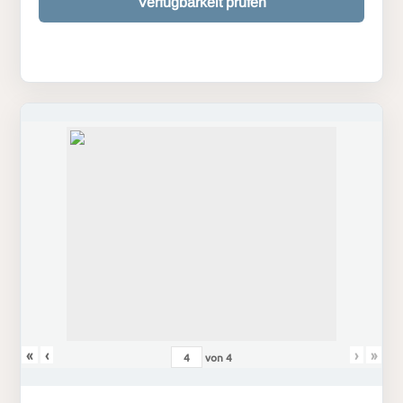
Verfügbarkeit prüfen
«
‹
›
»
von
4