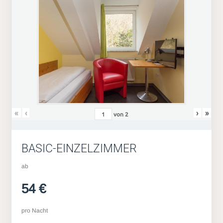
«
‹
›
»
von
2
BASIC-EINZELZIMMER
ab
54 €
pro Nacht