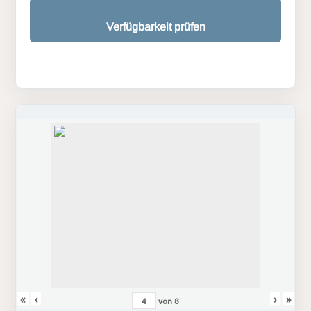
Verfügbarkeit prüfen
«
‹
›
»
von
8