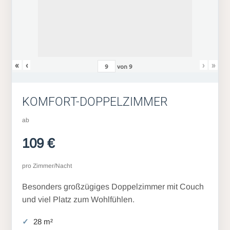
«
‹
›
»
von
9
KOMFORT-DOPPELZIMMER
ab
109 €
pro Zimmer/Nacht
Besonders großzügiges Doppelzimmer mit Couch
und viel Platz zum Wohlfühlen.
28 m²