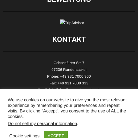
KONTAKT
Ochsenfurter Str. 7
97236 Randersacker
Phone: +49 931 7000 300
Fax: +49 931 7000 333
Email:
info@demling-randersacker.de
Website:
www.demling-randersacker.de
We use cookies on our website to give you the most relevant
experience by remembering your preferences and repeat
visits. By clicking “Accept”, you consent to the use of ALL the
cookies.
Do not sell my personal information
.
Copyright © 2026 Hotel-Café Demling - All Rights Reserved.
Cookie settings
ACCEPT