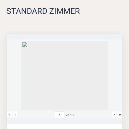
STANDARD ZIMMER
«
‹
›
»
von
5