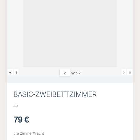
«
‹
›
»
von
2
BASIC-ZWEIBETTZIMMER
ab
79 €
pro Zimmer/Nacht