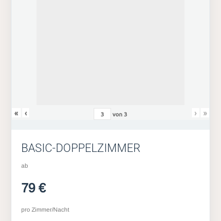
«
‹
›
»
von
3
BASIC-DOPPELZIMMER
ab
79 €
pro Zimmer/Nacht