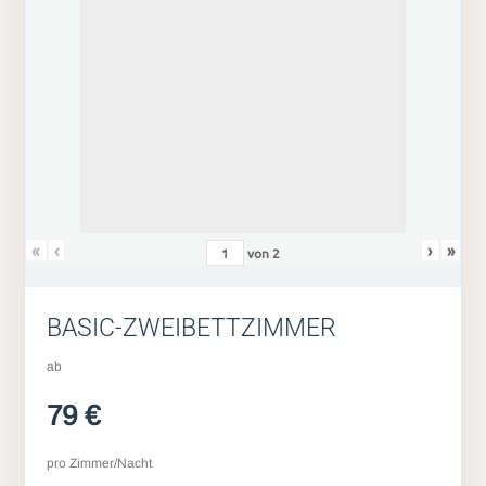
«
‹
›
»
von
2
BASIC-ZWEIBETTZIMMER
ab
79 €
pro Zimmer/Nacht