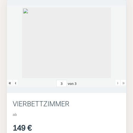
«
‹
›
»
von
3
VIERBETTZIMMER
ab
149 €