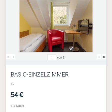
«
‹
›
»
von
2
BASIC-EINZELZIMMER
ab
54 €
pro Nacht