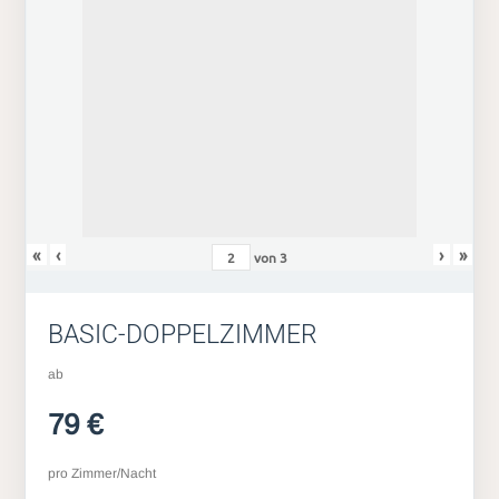
«
‹
›
»
von
3
BASIC-DOPPELZIMMER
ab
79 €
pro Zimmer/Nacht