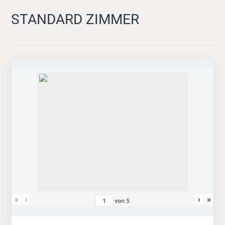
STANDARD ZIMMER
«
‹
›
»
von
5