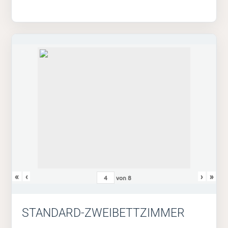
«
‹
›
»
von
8
STANDARD-ZWEIBETTZIMMER