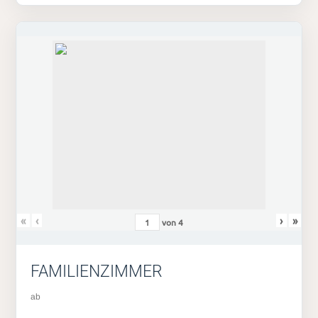
«
‹
›
»
von
4
FAMILIENZIMMER
ab