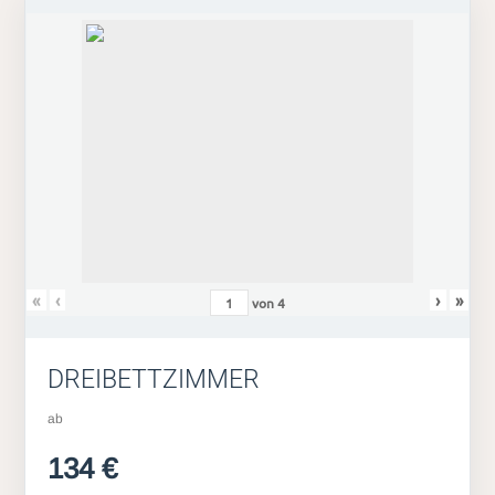
«
‹
›
»
von
4
DREIBETTZIMMER
ab
134 €