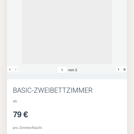
«
‹
›
»
von
2
BASIC-ZWEIBETTZIMMER
ab
79 €
pro Zimmer/Nacht