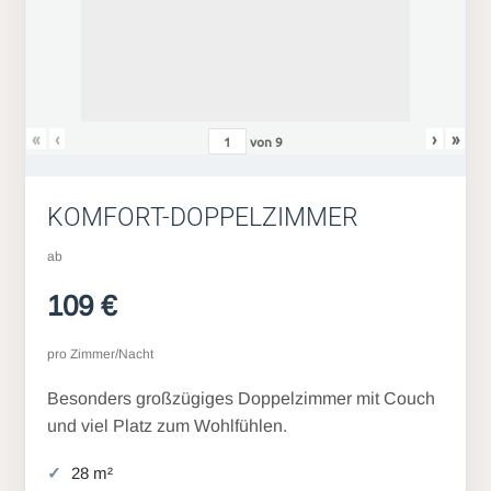
«
‹
›
»
von
9
KOMFORT-DOPPELZIMMER
ab
109 €
pro Zimmer/Nacht
Besonders großzügiges Doppelzimmer mit Couch
und viel Platz zum Wohlfühlen.
28 m²