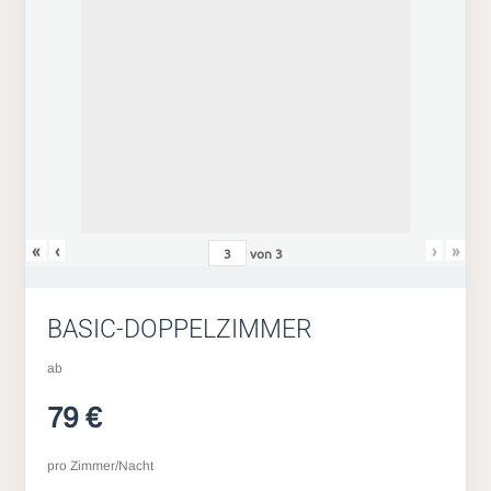
«
‹
›
»
von
3
BASIC-DOPPELZIMMER
ab
79 €
pro Zimmer/Nacht