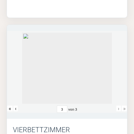
«
‹
›
»
von
3
VIERBETTZIMMER