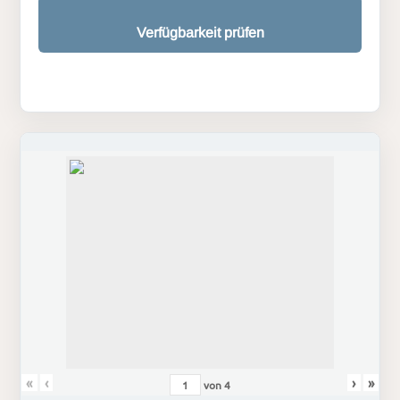
Verfügbarkeit prüfen
«
‹
›
»
von
4