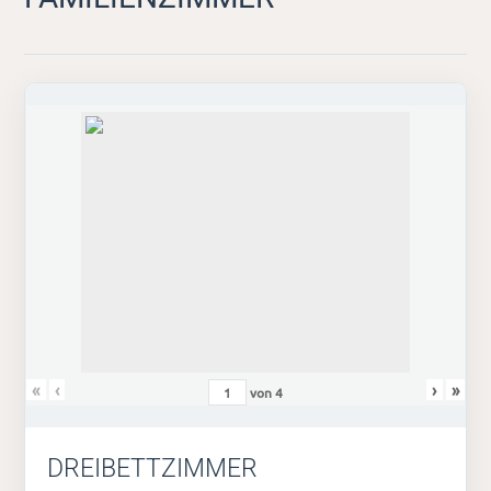
«
‹
›
»
von
4
DREIBETTZIMMER