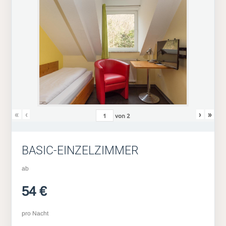
«
‹
›
»
von
2
BASIC-EINZELZIMMER
ab
54 €
pro Nacht