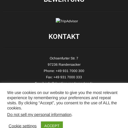
KONTAKT
Ochsenfurter Str. 7
97236 Randersacker
Phone: +49 931 7000 300
Fax: +49 931 7000 333
Email:
info@demling-randersacker.de
Website:
www.demling-randersacker.de
We use cookies on our website to give you the most relevant
experience by remembering your preferences and repeat
visits. By clicking “Accept”, you consent to the use of ALL the
cookies.
Do not sell my personal information
.
Copyright © 2026 Hotel-Café Demling - All Rights Reserved.
Cookie settings
ACCEPT