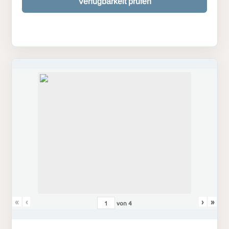
Verfügbarkeit prüfen
«
‹
›
»
von
4