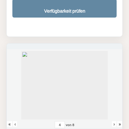
Verfügbarkeit prüfen
«
‹
›
»
von
8