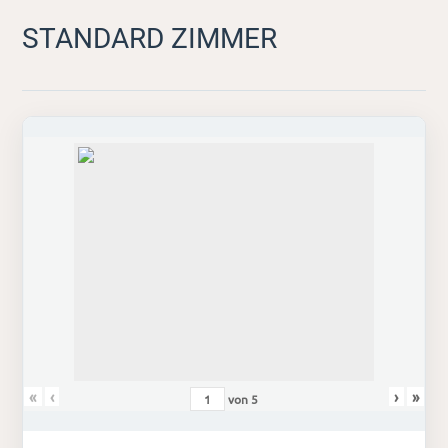
STANDARD ZIMMER
«
‹
›
»
von
5