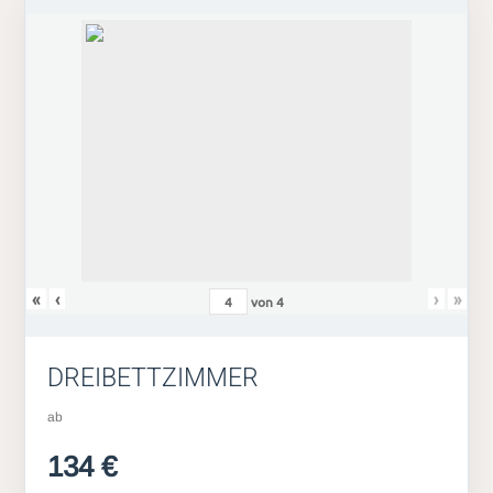
«
‹
›
»
von
4
DREIBETTZIMMER
ab
134 €