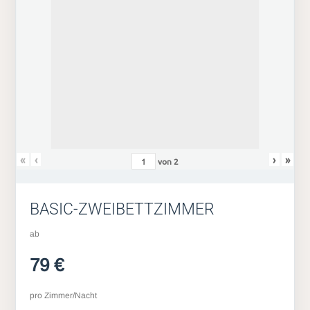
«
‹
›
»
von
2
BASIC-ZWEIBETTZIMMER
ab
79 €
pro Zimmer/Nacht