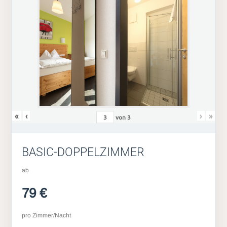
«
‹
›
»
von
3
BASIC-DOPPELZIMMER
ab
79 €
pro Zimmer/Nacht