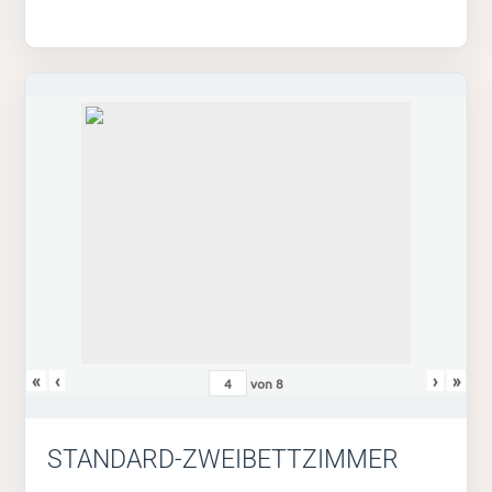
«
‹
›
»
von
8
STANDARD-ZWEIBETTZIMMER