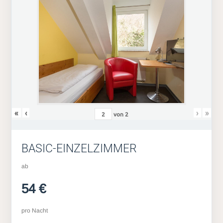
«
‹
›
»
von
2
BASIC-EINZELZIMMER
ab
54 €
pro Nacht