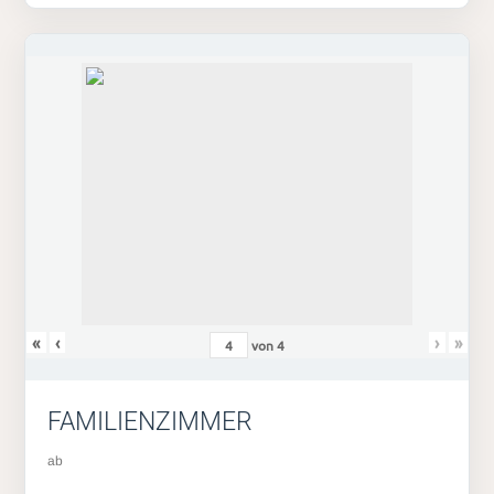
«
‹
›
»
von
4
FAMILIENZIMMER
ab