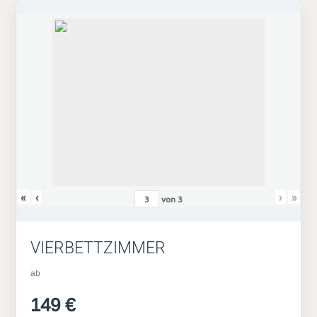
«
‹
›
»
von
3
VIERBETTZIMMER
ab
149 €