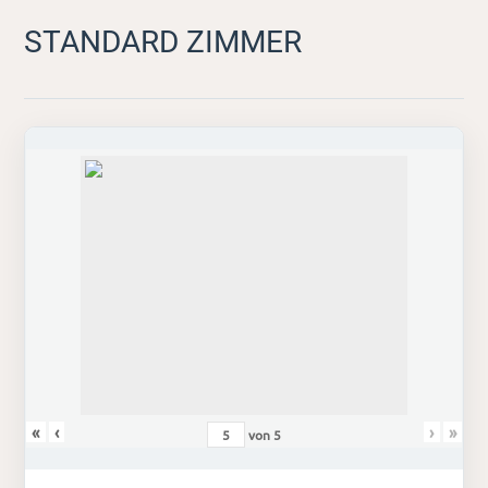
STANDARD ZIMMER
«
‹
›
»
von
5