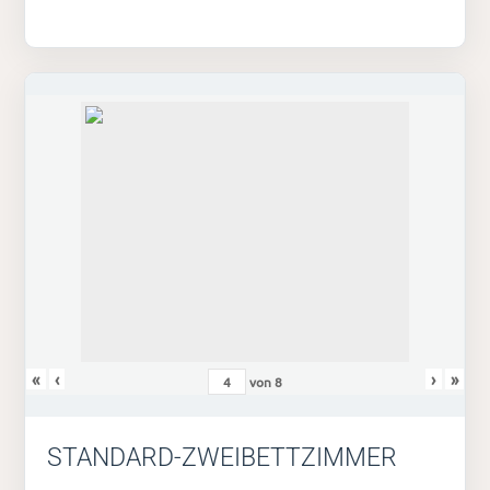
«
‹
›
»
von
8
STANDARD-ZWEIBETTZIMMER