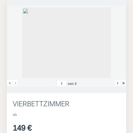
«
‹
›
»
von
3
VIERBETTZIMMER
ab
149 €