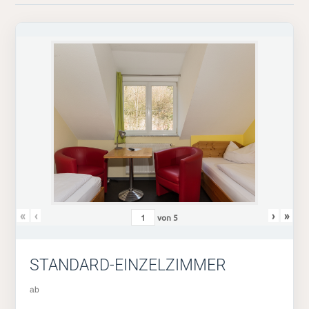
«
‹
›
»
von
5
STANDARD-EINZELZIMMER
ab