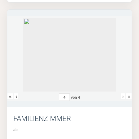
«
‹
›
»
von
4
FAMILIENZIMMER
ab