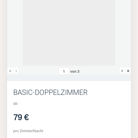
«
‹
›
»
von
3
BASIC-DOPPELZIMMER
ab
79 €
pro Zimmer/Nacht