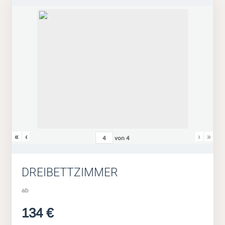
«
‹
›
»
von
4
DREIBETTZIMMER
ab
134 €