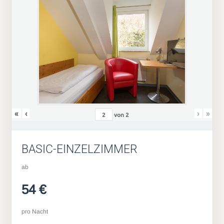
«
‹
›
»
von
2
BASIC-EINZELZIMMER
ab
54 €
pro Nacht