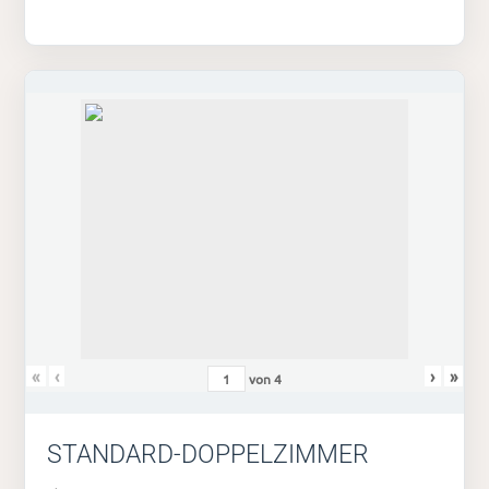
«
‹
›
»
von
4
STANDARD-DOPPELZIMMER