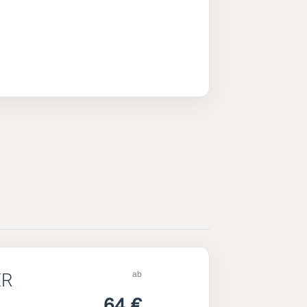
ab
ER
64 €