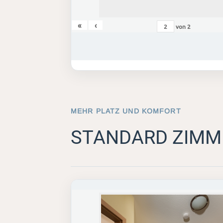
«
‹
von
2
MEHR PLATZ UND KOMFORT
STANDARD ZIMM