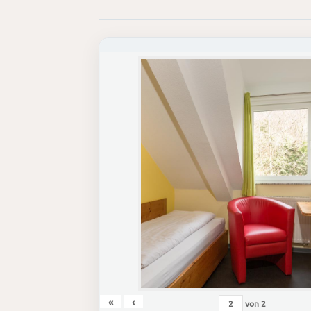
«
‹
von
2