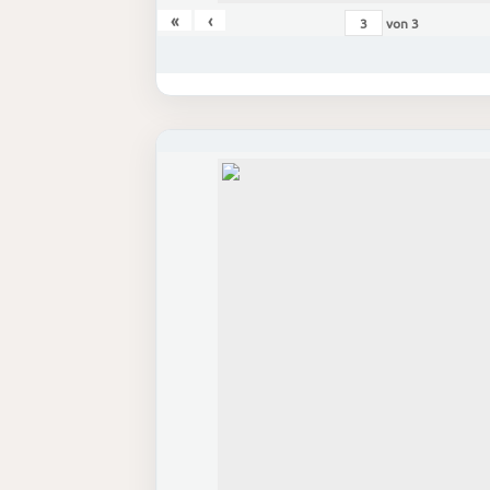
«
‹
von
3