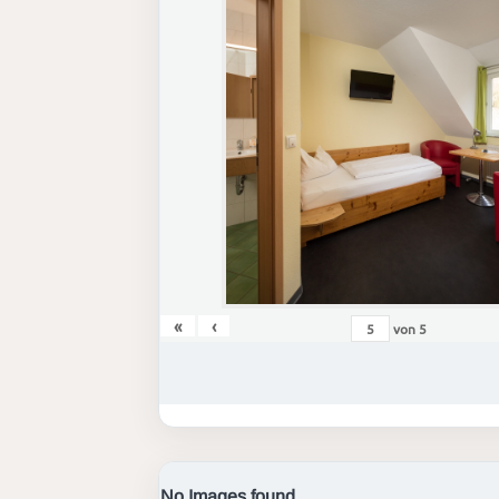
«
‹
von
5
No Images found.