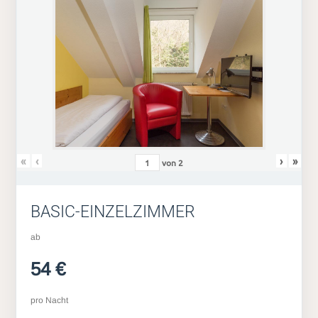
«
‹
›
»
von
2
BASIC-EINZELZIMMER
ab
54 €
pro Nacht