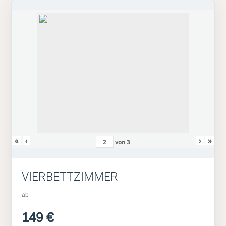
«
‹
›
»
von
3
VIERBETTZIMMER
ab
149 €