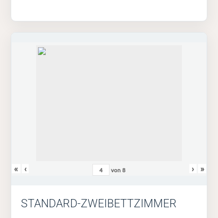
«
‹
›
»
von
8
STANDARD-ZWEIBETTZIMMER