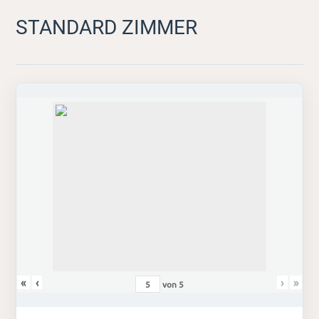
STANDARD ZIMMER
«
‹
›
»
von
5