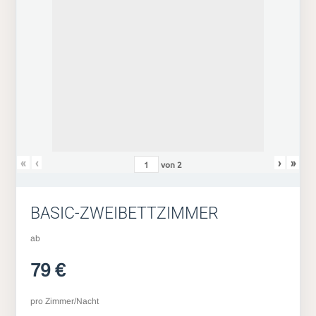
«
‹
›
»
von
2
BASIC-ZWEIBETTZIMMER
ab
79 €
pro Zimmer/Nacht