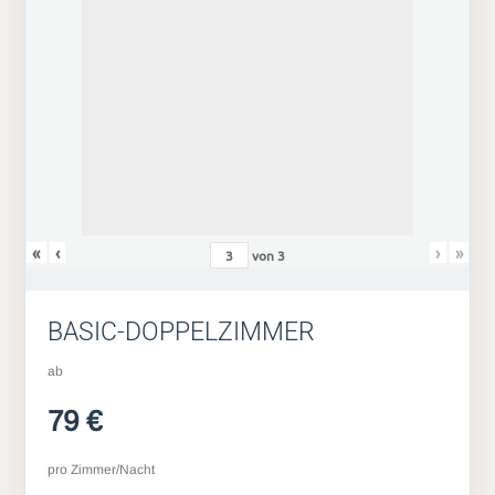
«
‹
›
»
von
3
BASIC-DOPPELZIMMER
ab
79 €
pro Zimmer/Nacht