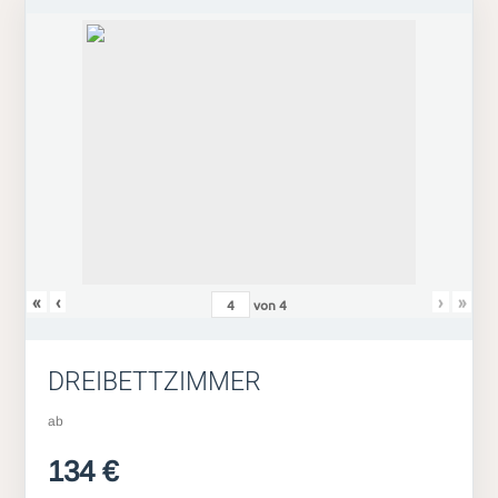
«
‹
›
»
von
4
DREIBETTZIMMER
ab
134 €