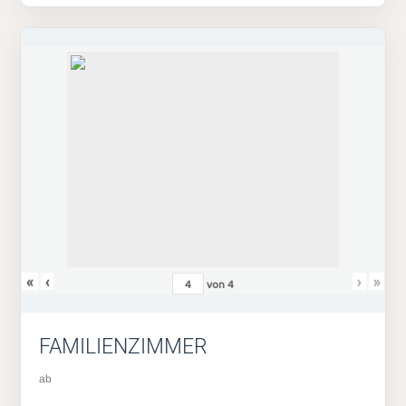
«
‹
›
»
von
4
FAMILIENZIMMER
ab