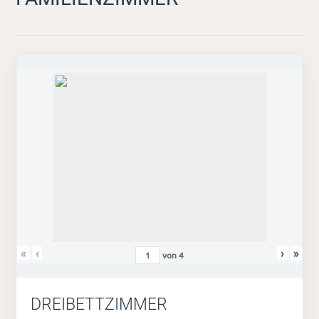
«
‹
›
»
von
4
DREIBETTZIMMER