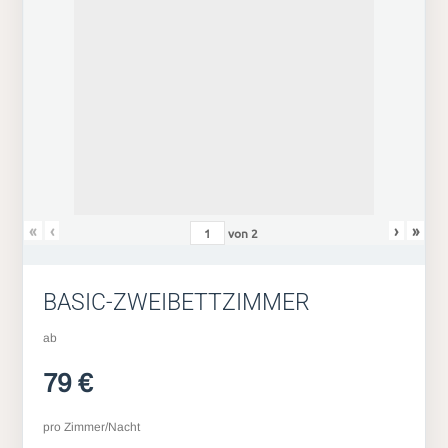
«
‹
›
»
von
2
BASIC-ZWEIBETTZIMMER
ab
79 €
pro Zimmer/Nacht