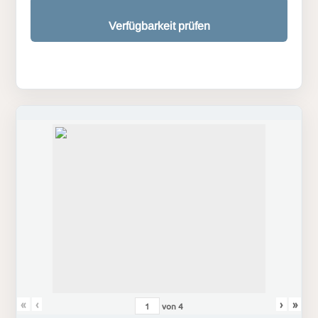
Verfügbarkeit prüfen
«
‹
›
»
von
4