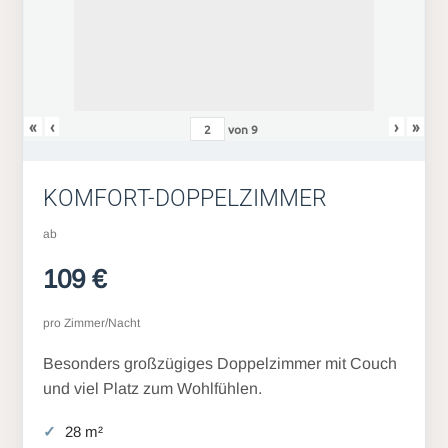
«
‹
›
»
von
9
KOMFORT-DOPPELZIMMER
ab
109 €
pro Zimmer/Nacht
Besonders großzügiges Doppelzimmer mit Couch
und viel Platz zum Wohlfühlen.
28 m²