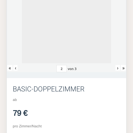
«
‹
›
»
von
3
BASIC-DOPPELZIMMER
ab
79 €
pro Zimmer/Nacht