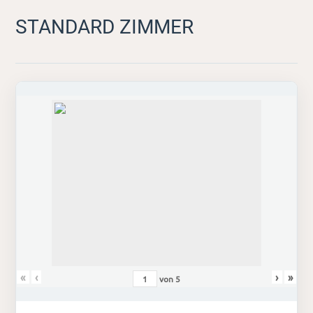
STANDARD ZIMMER
«
‹
›
»
von
5