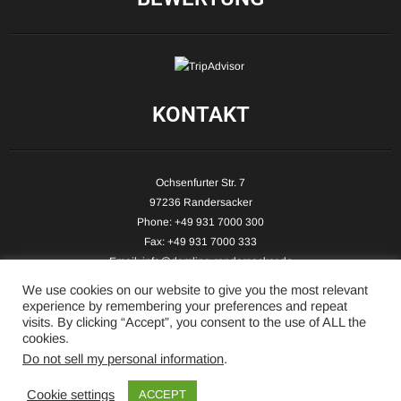
KONTAKT
Ochsenfurter Str. 7
97236 Randersacker
Phone: +49 931 7000 300
Fax: +49 931 7000 333
Email:
info@demling-randersacker.de
Website:
www.demling-randersacker.de
We use cookies on our website to give you the most relevant
experience by remembering your preferences and repeat
visits. By clicking “Accept”, you consent to the use of ALL the
cookies.
Do not sell my personal information
.
Copyright © 2026 Hotel-Café Demling - All Rights Reserved.
Cookie settings
ACCEPT