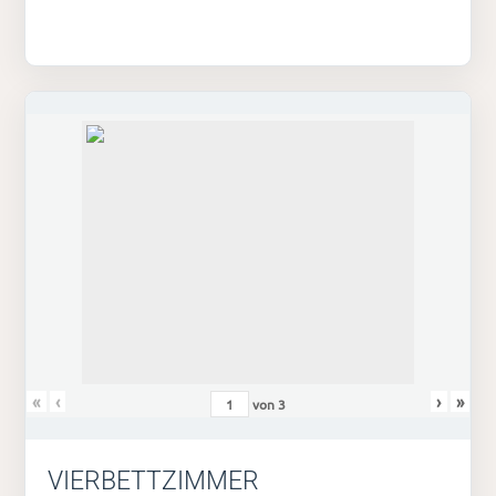
«
‹
›
»
von
3
VIERBETTZIMMER