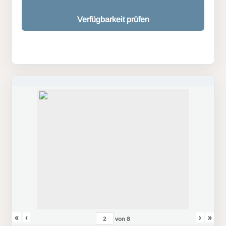
Verfügbarkeit prüfen
«
‹
›
»
von
8