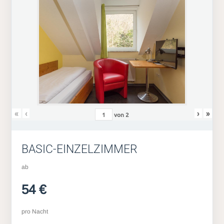
«
‹
›
»
von
2
BASIC-EINZELZIMMER
ab
54 €
pro Nacht