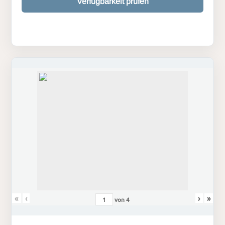
Verfügbarkeit prüfen
«
‹
›
»
von
4