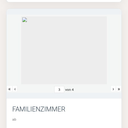
«
‹
›
»
von
4
FAMILIENZIMMER
ab