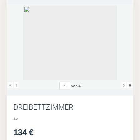
«
‹
›
»
von
4
DREIBETTZIMMER
ab
134 €