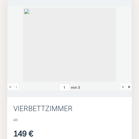
«
‹
›
»
von
3
VIERBETTZIMMER
ab
149 €