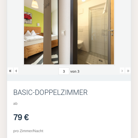
«
‹
›
»
von
3
BASIC-DOPPELZIMMER
ab
79 €
pro Zimmer/Nacht