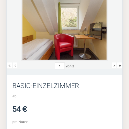
«
‹
›
»
von
2
BASIC-EINZELZIMMER
ab
54 €
pro Nacht