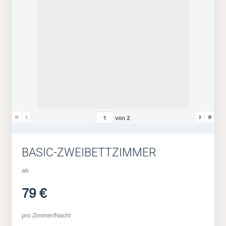
«
‹
›
»
von
2
BASIC-ZWEIBETTZIMMER
ab
79 €
pro Zimmer/Nacht