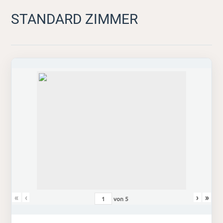
STANDARD ZIMMER
«
‹
›
»
von
5