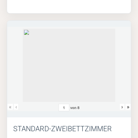
«
‹
›
»
von
8
STANDARD-ZWEIBETTZIMMER