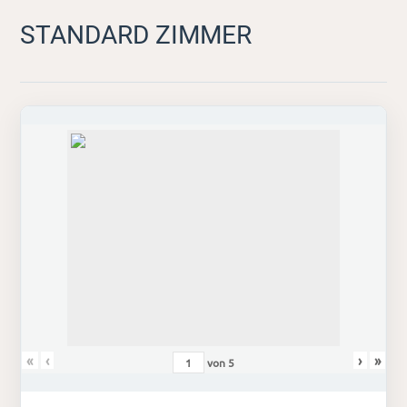
STANDARD ZIMMER
«
‹
›
»
von
5