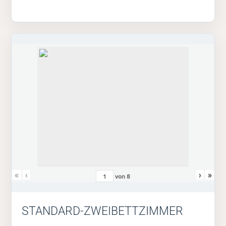
«
‹
›
»
von
8
STANDARD-ZWEIBETTZIMMER