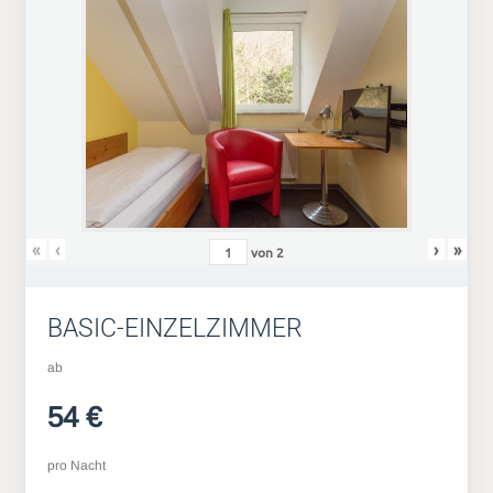
«
‹
›
»
von
2
BASIC-EINZELZIMMER
ab
54 €
pro Nacht