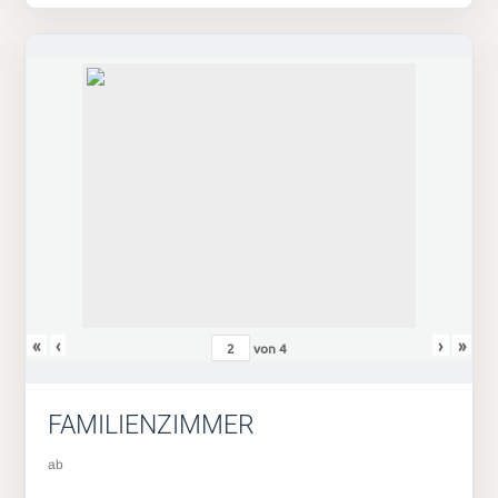
«
‹
›
»
von
4
FAMILIENZIMMER
ab