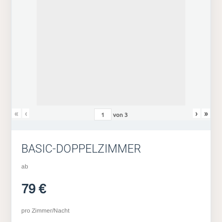
«
‹
›
»
von
3
BASIC-DOPPELZIMMER
ab
79 €
pro Zimmer/Nacht