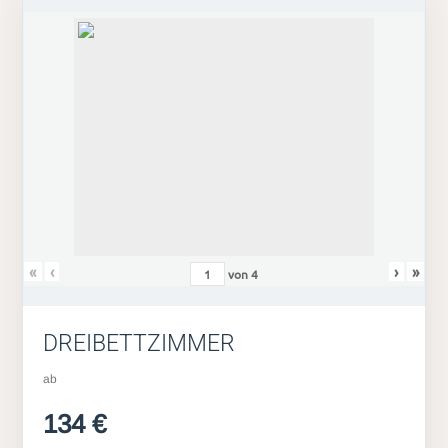
«
‹
›
»
von
4
DREIBETTZIMMER
ab
134 €