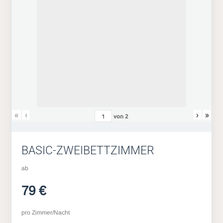
«
‹
›
»
von
2
BASIC-ZWEIBETTZIMMER
ab
79 €
pro Zimmer/Nacht