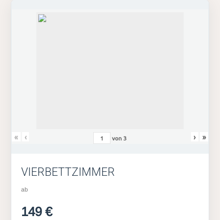
«
‹
›
»
von
3
VIERBETTZIMMER
ab
149 €