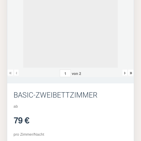
«
‹
›
»
von
2
BASIC-ZWEIBETTZIMMER
ab
79 €
pro Zimmer/Nacht