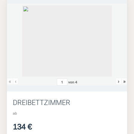
«
‹
›
»
von
4
DREIBETTZIMMER
ab
134 €