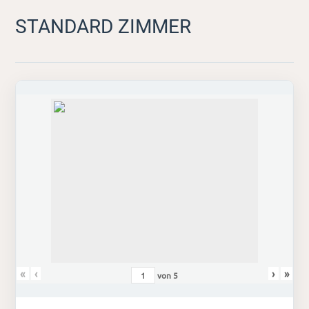
STANDARD ZIMMER
«
‹
›
»
von
5