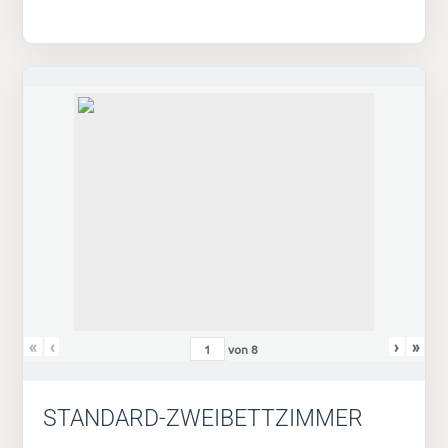
«
‹
›
»
von
8
STANDARD-ZWEIBETTZIMMER