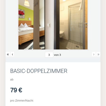
«
‹
›
»
von
3
BASIC-DOPPELZIMMER
ab
79 €
pro Zimmer/Nacht