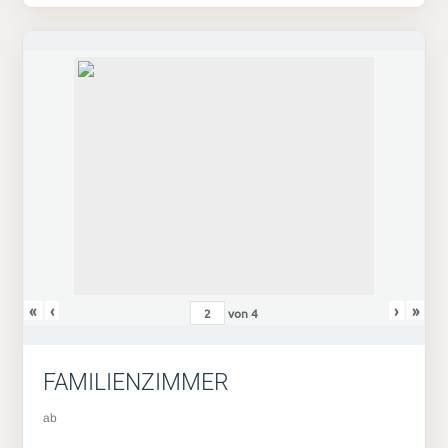
«
‹
›
»
von
4
FAMILIENZIMMER
ab