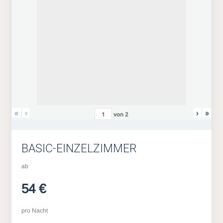
«
‹
›
»
von
2
BASIC-EINZELZIMMER
ab
54 €
pro Nacht