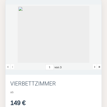
«
‹
›
»
von
3
VIERBETTZIMMER
ab
149 €