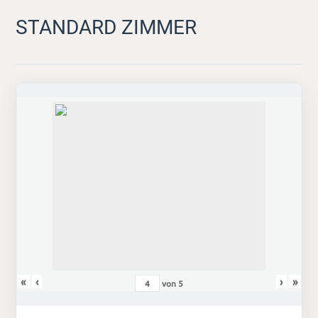
STANDARD ZIMMER
«
‹
›
»
von
5