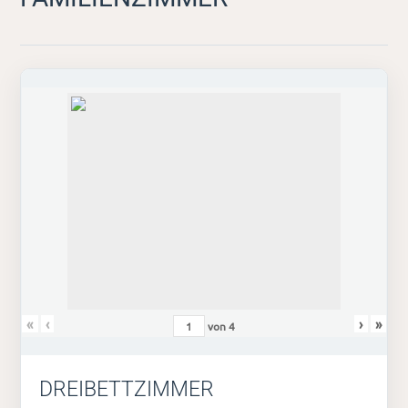
«
‹
›
»
von
4
DREIBETTZIMMER