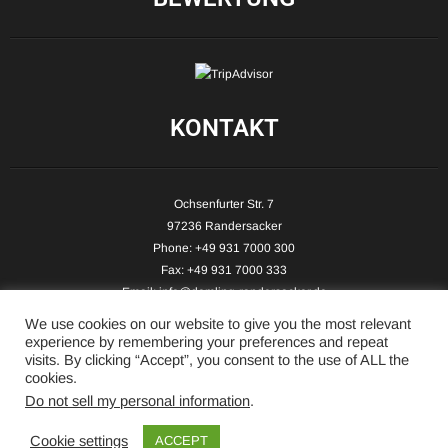
KONTAKT
Ochsenfurter Str. 7
97236 Randersacker
Phone: +49 931 7000 300
Fax: +49 931 7000 333
Email:
info@demling-randersacker.de
Website:
www.demling-randersacker.de
We use cookies on our website to give you the most relevant
experience by remembering your preferences and repeat
visits. By clicking “Accept”, you consent to the use of ALL the
cookies.
Do not sell my personal information
.
Copyright © 2026 Hotel-Café Demling - All Rights Reserved.
Cookie settings
ACCEPT