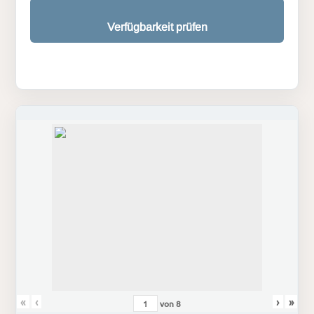
Verfügbarkeit prüfen
«
‹
›
»
von
8