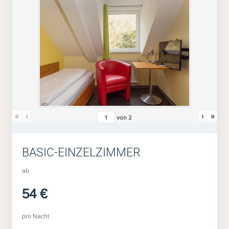
«
‹
›
»
von
2
BASIC-EINZELZIMMER
ab
54 €
pro Nacht