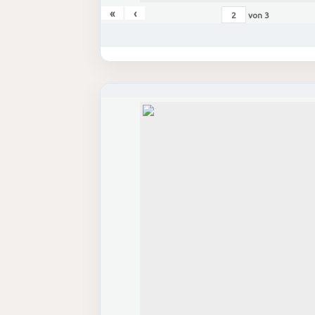
«
‹
von
3