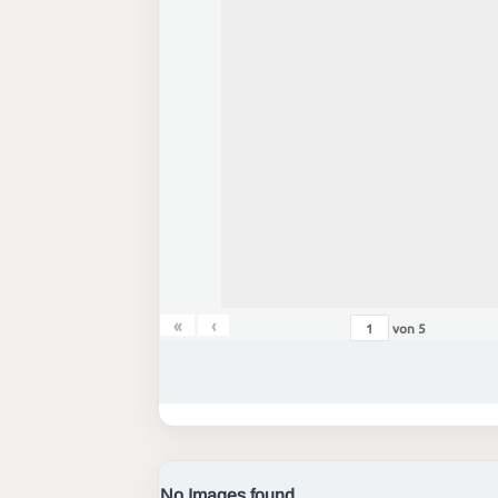
«
‹
von
5
No Images found.