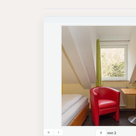
«
‹
von
2