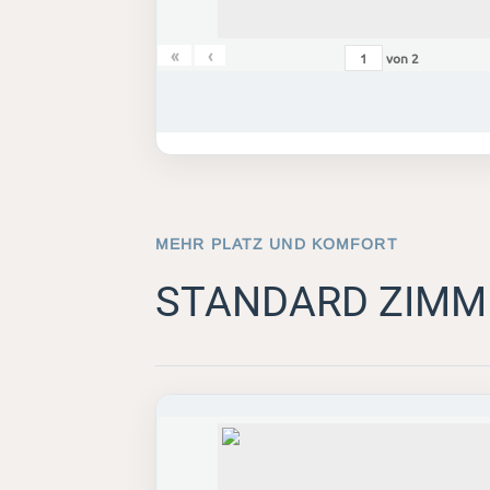
«
‹
von
2
MEHR PLATZ UND KOMFORT
STANDARD ZIMM