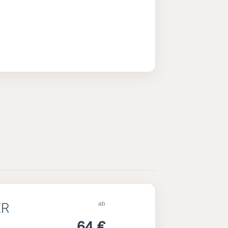
ab
ER
64 €