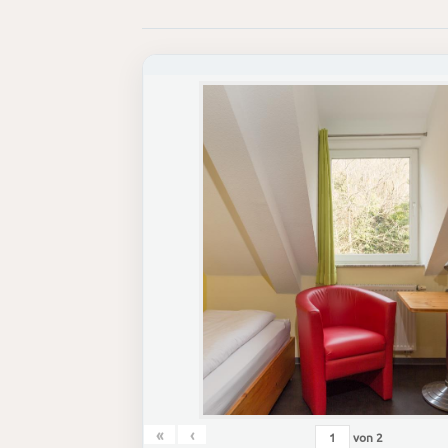
«
‹
von
2