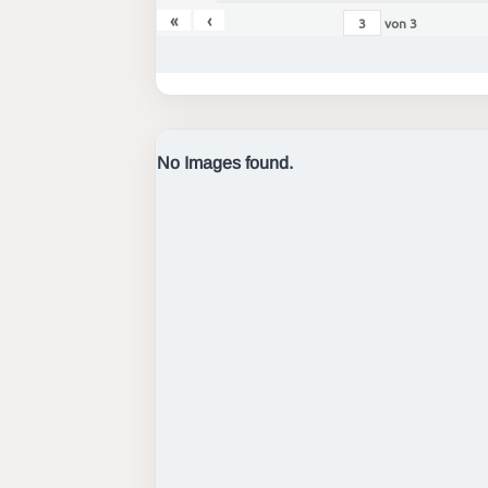
«
‹
von
3
No Images found.