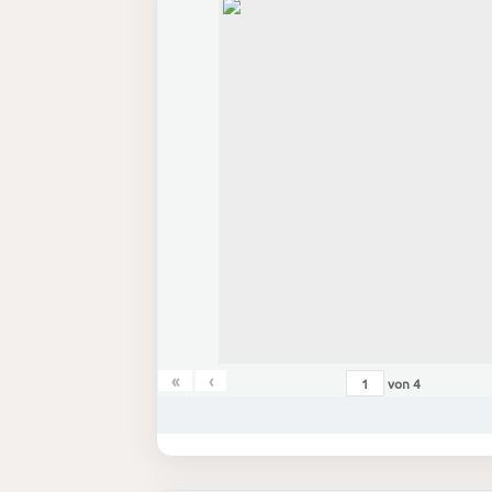
«
‹
von
4