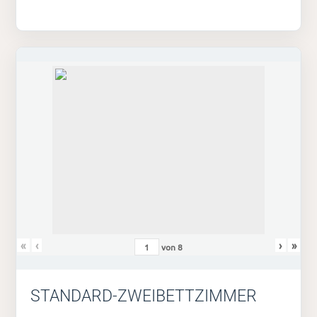
«
‹
›
»
von
8
STANDARD-ZWEIBETTZIMMER