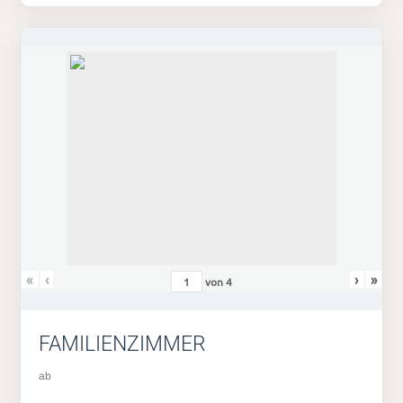
«
‹
›
»
von
4
FAMILIENZIMMER
ab