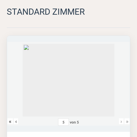
STANDARD ZIMMER
«
‹
›
»
von
5