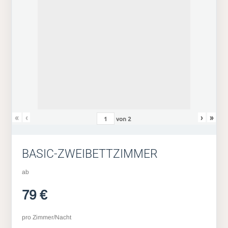
«
‹
›
»
von
2
BASIC-ZWEIBETTZIMMER
ab
79 €
pro Zimmer/Nacht