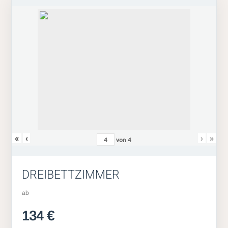
«
‹
›
»
von
4
DREIBETTZIMMER
ab
134 €