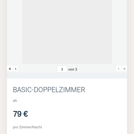
«
‹
›
»
von
3
BASIC-DOPPELZIMMER
ab
79 €
pro Zimmer/Nacht