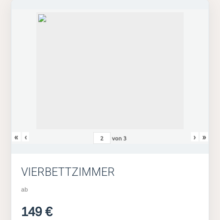
«
‹
›
»
von
3
VIERBETTZIMMER
ab
149 €