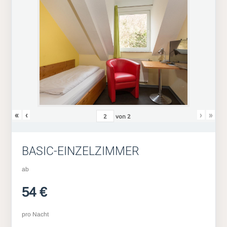
«
‹
›
»
von
2
BASIC-EINZELZIMMER
ab
54 €
pro Nacht