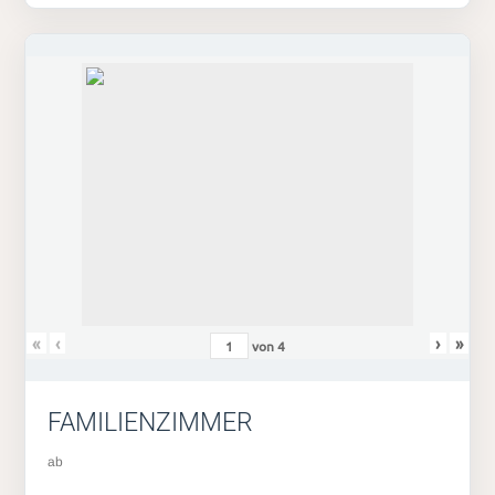
«
‹
›
»
von
4
FAMILIENZIMMER
ab