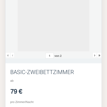
«
‹
›
»
von
2
BASIC-ZWEIBETTZIMMER
ab
79 €
pro Zimmer/Nacht