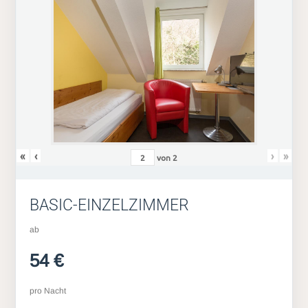
«
‹
›
»
von
2
BASIC-EINZELZIMMER
ab
54 €
pro Nacht