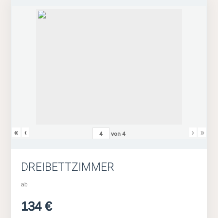
«
‹
›
»
von
4
DREIBETTZIMMER
ab
134 €