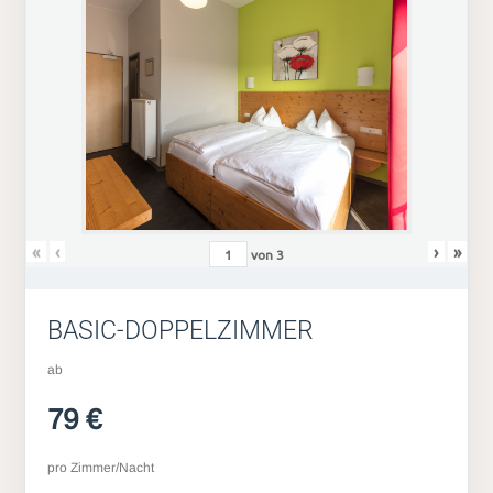
«
‹
›
»
von
3
BASIC-DOPPELZIMMER
ab
79 €
pro Zimmer/Nacht