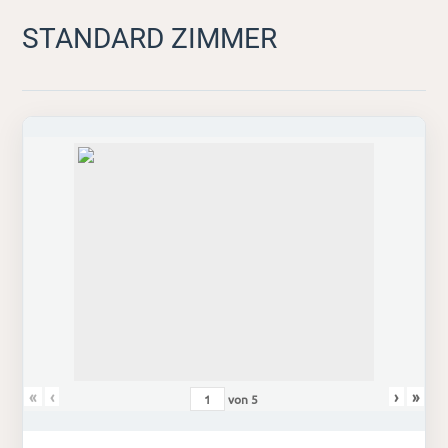
STANDARD ZIMMER
«
‹
›
»
von
5