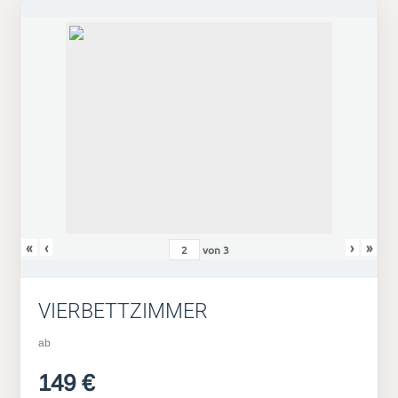
«
‹
›
»
von
3
VIERBETTZIMMER
ab
149 €