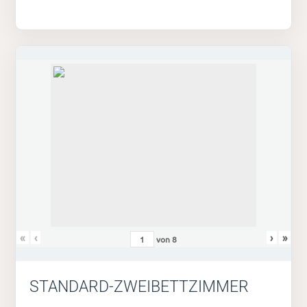
«
‹
›
»
von
8
STANDARD-ZWEIBETTZIMMER