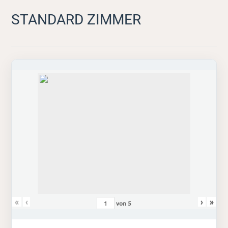
STANDARD ZIMMER
«
‹
›
»
von
5