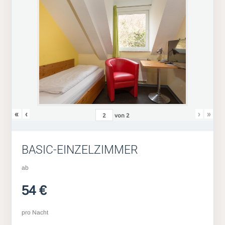
«
‹
›
»
von
2
BASIC-EINZELZIMMER
ab
54 €
pro Nacht