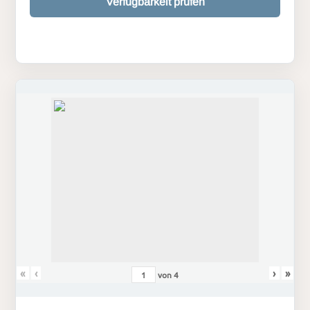
Verfügbarkeit prüfen
«
‹
›
»
von
4