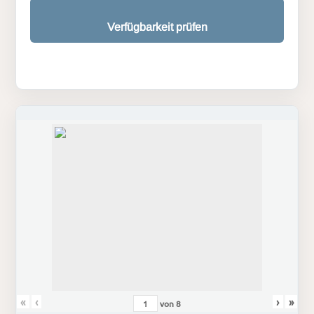
Verfügbarkeit prüfen
«
‹
›
»
von
8