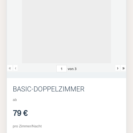
«
‹
›
»
von
3
BASIC-DOPPELZIMMER
ab
79 €
pro Zimmer/Nacht