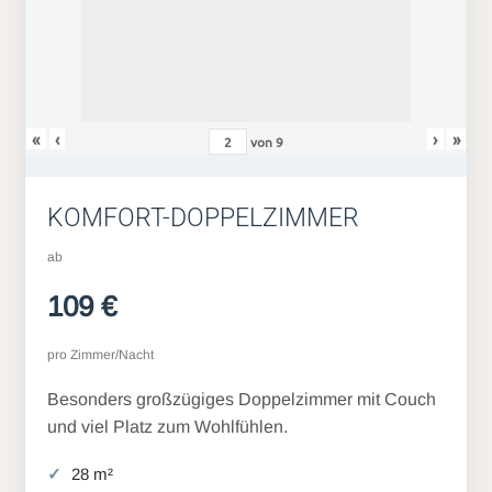
«
‹
›
»
von
9
KOMFORT-DOPPELZIMMER
ab
109 €
pro Zimmer/Nacht
Besonders großzügiges Doppelzimmer mit Couch
und viel Platz zum Wohlfühlen.
28 m²