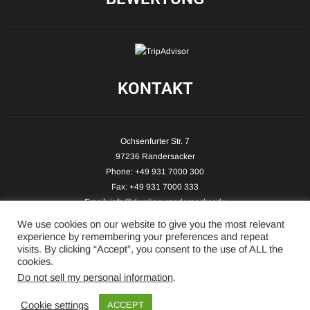
KONTAKT
Ochsenfurter Str. 7
97236 Randersacker
Phone: +49 931 7000 300
Fax: +49 931 7000 333
Email:
info@demling-randersacker.de
Website:
www.demling-randersacker.de
We use cookies on our website to give you the most relevant
experience by remembering your preferences and repeat
visits. By clicking “Accept”, you consent to the use of ALL the
cookies.
Do not sell my personal information
.
Copyright © 2026 Hotel-Café Demling - All Rights Reserved.
Cookie settings
ACCEPT