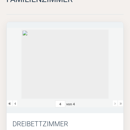
«
‹
›
»
von
4
DREIBETTZIMMER