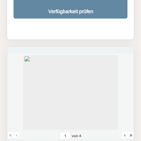
Verfügbarkeit prüfen
«
‹
›
»
von
4