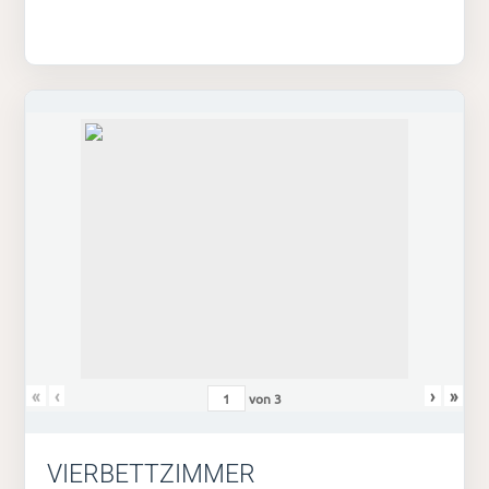
«
‹
›
»
von
3
VIERBETTZIMMER