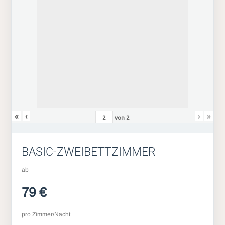
«
‹
›
»
von
2
BASIC-ZWEIBETTZIMMER
ab
79 €
pro Zimmer/Nacht