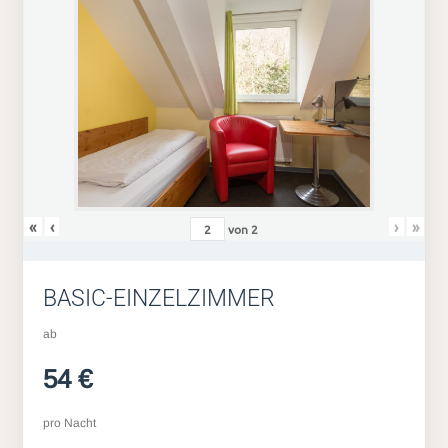
«
‹
›
»
von
2
BASIC-EINZELZIMMER
ab
54 €
pro Nacht