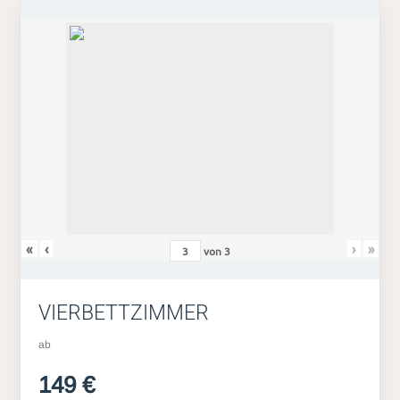
«
‹
›
»
von
3
VIERBETTZIMMER
ab
149 €