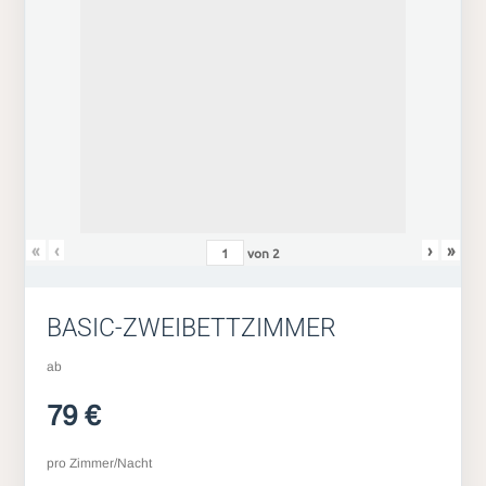
«
‹
›
»
von
2
BASIC-ZWEIBETTZIMMER
ab
79 €
pro Zimmer/Nacht