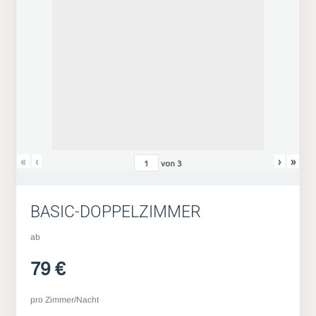
«
‹
›
»
von
3
BASIC-DOPPELZIMMER
ab
79 €
pro Zimmer/Nacht