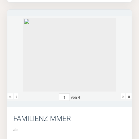
«
‹
›
»
von
4
FAMILIENZIMMER
ab