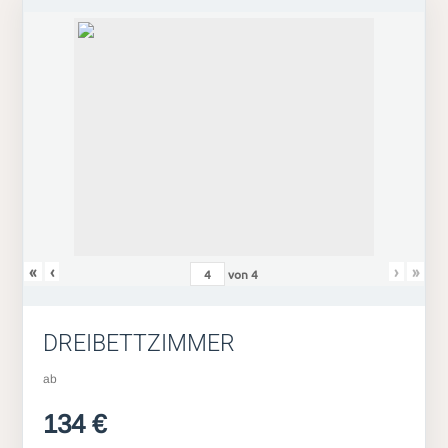
«
‹
›
»
von
4
DREIBETTZIMMER
ab
134 €