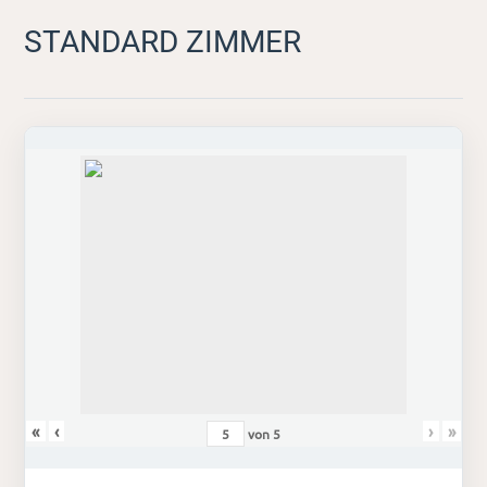
STANDARD ZIMMER
«
‹
›
»
von
5