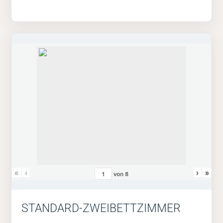
«
‹
›
»
von
8
STANDARD-ZWEIBETTZIMMER