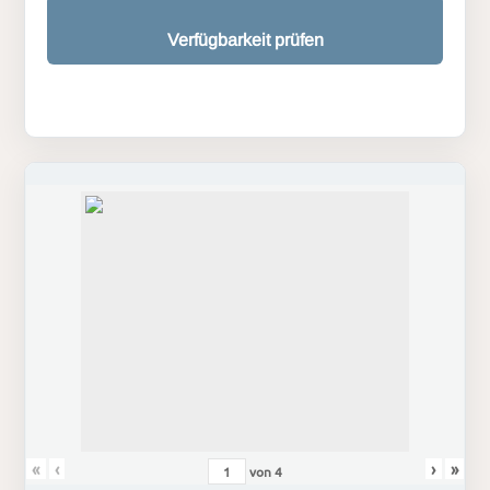
Verfügbarkeit prüfen
«
‹
›
»
von
4