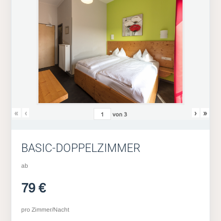
«
‹
›
»
von
3
BASIC-DOPPELZIMMER
ab
79 €
pro Zimmer/Nacht