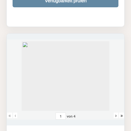
Verfügbarkeit prüfen
«
‹
›
»
von
4