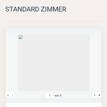
STANDARD ZIMMER
«
‹
›
»
von
5