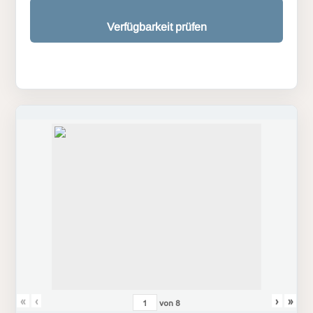
Verfügbarkeit prüfen
«
‹
›
»
von
8