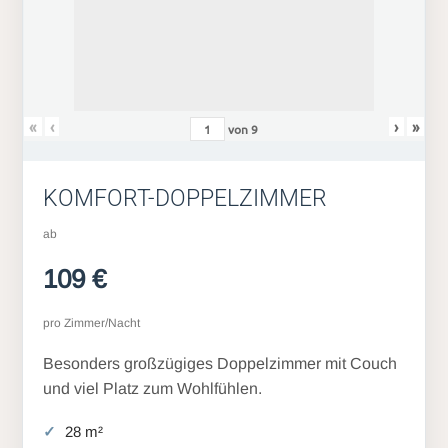
«
‹
›
»
von
9
KOMFORT-DOPPELZIMMER
ab
109 €
pro Zimmer/Nacht
Besonders großzügiges Doppelzimmer mit Couch
und viel Platz zum Wohlfühlen.
28 m²