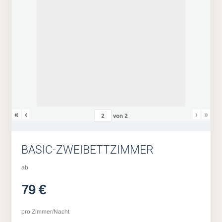
«
‹
›
»
von
2
BASIC-ZWEIBETTZIMMER
ab
79 €
pro Zimmer/Nacht