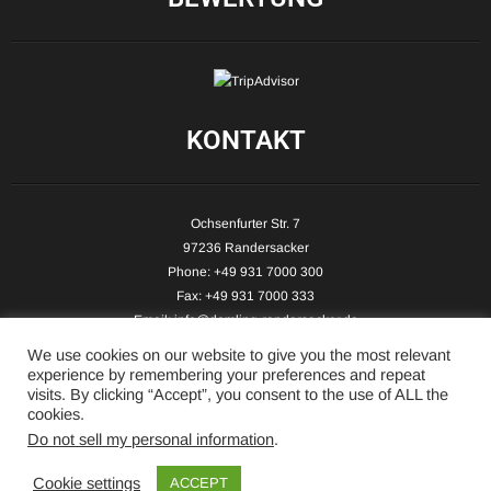
KONTAKT
Ochsenfurter Str. 7
97236 Randersacker
Phone: +49 931 7000 300
Fax: +49 931 7000 333
Email:
info@demling-randersacker.de
Website:
www.demling-randersacker.de
We use cookies on our website to give you the most relevant
experience by remembering your preferences and repeat
visits. By clicking “Accept”, you consent to the use of ALL the
cookies.
Do not sell my personal information
.
Copyright © 2026 Hotel-Café Demling - All Rights Reserved.
Cookie settings
ACCEPT