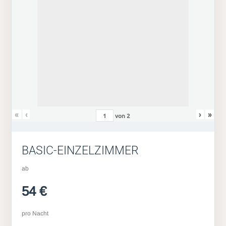
«
‹
›
»
von
2
BASIC-EINZELZIMMER
ab
54 €
pro Nacht