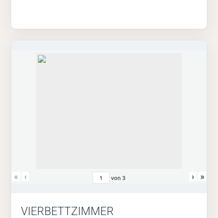
«
‹
›
»
von
3
VIERBETTZIMMER