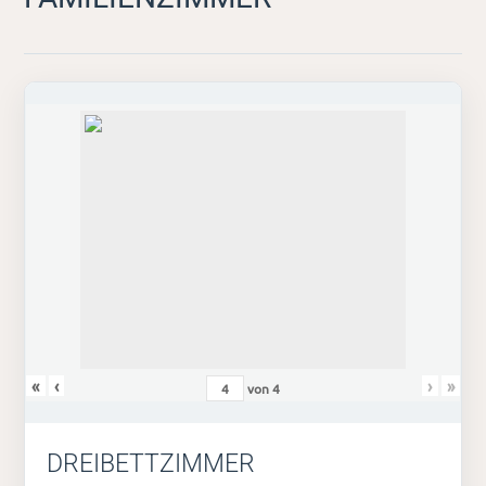
«
‹
›
»
von
4
DREIBETTZIMMER