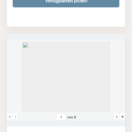
Verfügbarkeit prüfen
«
‹
›
»
von
8