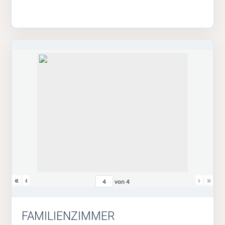
«
‹
›
»
von
4
FAMILIENZIMMER