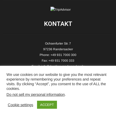
KONTAKT
Ochsenfurter Str. 7
97236 Randersacker
Phone: +49 931 7000 300
Fax: +49 931 7000 333
Email:
info@demling-randersacker.de
Website:
www.demling-randersacker.de
We use cookies on our website to give you the most relevant
experience by remembering your preferences and repeat
visits. By clicking “Accept”, you consent to the use of ALL the
cookies.
Do not sell my personal information
.
Copyright © 2026 Hotel-Café Demling - All Rights Reserved.
Cookie settings
ACCEPT
Realisierung: pc-demling.de