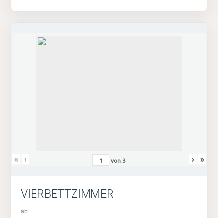
«
‹
›
»
von
3
VIERBETTZIMMER
ab