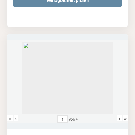
Verfügbarkeit prüfen
«
‹
›
»
von
4