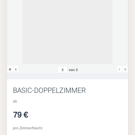
«
‹
›
»
von
3
BASIC-DOPPELZIMMER
ab
79 €
pro Zimmer/Nacht