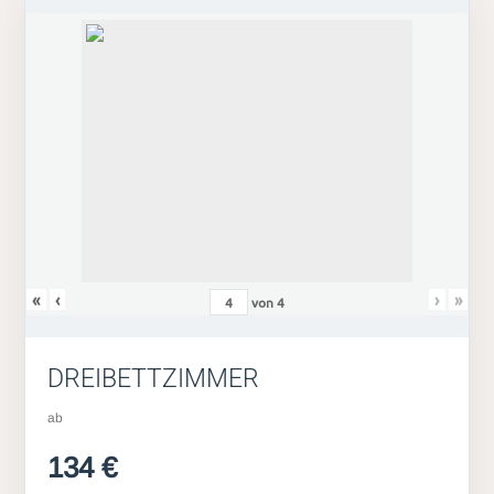
«
‹
›
»
von
4
DREIBETTZIMMER
ab
134 €