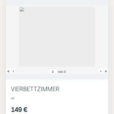
«
‹
›
»
von
3
VIERBETTZIMMER
ab
149 €