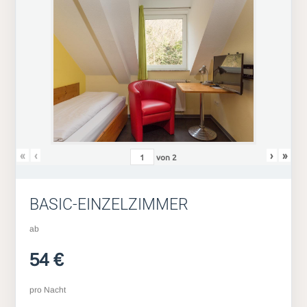
«
‹
›
»
von
2
BASIC-EINZELZIMMER
ab
54 €
pro Nacht