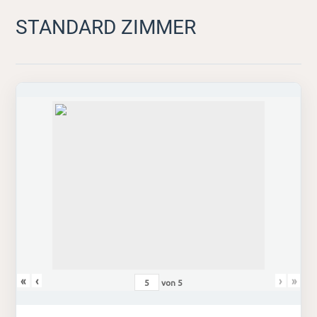
STANDARD ZIMMER
«
‹
›
»
von
5