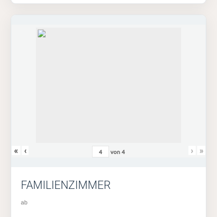
«
‹
›
»
von
4
FAMILIENZIMMER
ab