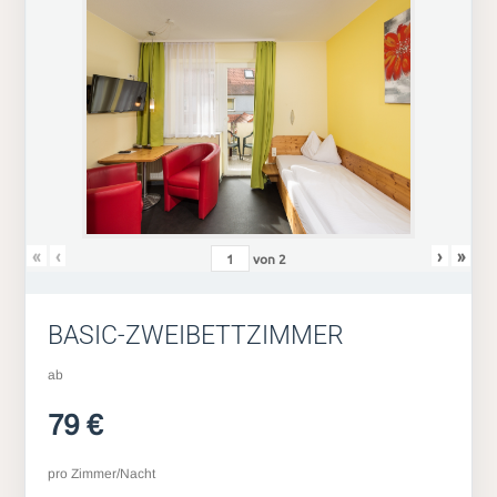
«
‹
›
»
von
2
BASIC-ZWEIBETTZIMMER
ab
79 €
pro Zimmer/Nacht