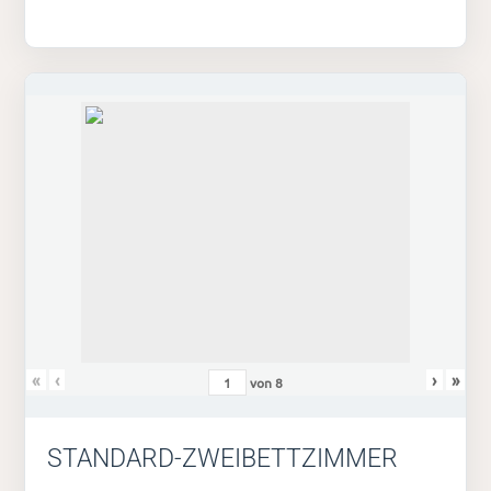
«
‹
›
»
von
8
STANDARD-ZWEIBETTZIMMER