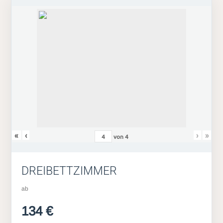
«
‹
›
»
von
4
DREIBETTZIMMER
ab
134 €