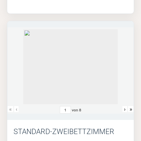
«
‹
›
»
von
8
STANDARD-ZWEIBETTZIMMER