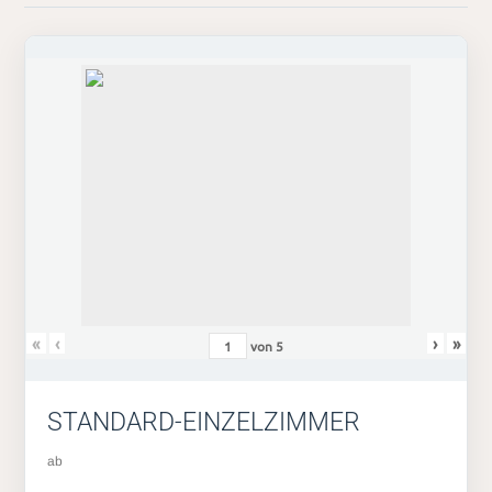
«
‹
›
»
von
5
STANDARD-EINZELZIMMER
ab