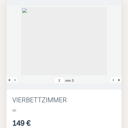
«
‹
›
»
von
3
VIERBETTZIMMER
ab
149 €