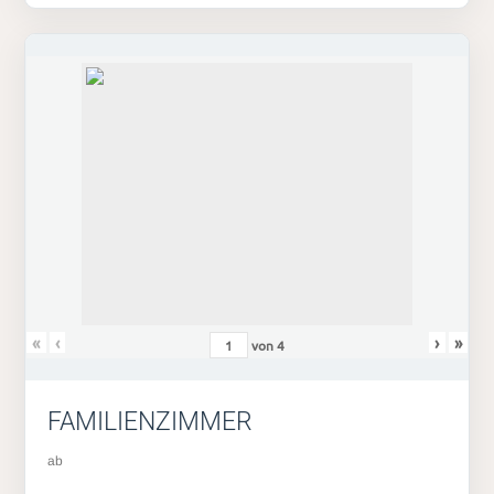
«
‹
›
»
von
4
FAMILIENZIMMER
ab