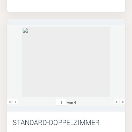
«
‹
›
»
von
4
STANDARD-DOPPELZIMMER