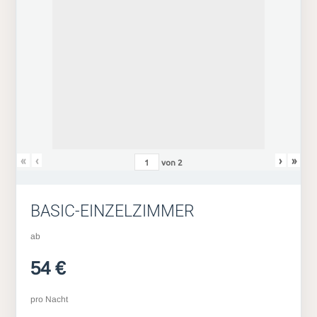
«
‹
›
»
von
2
BASIC-EINZELZIMMER
ab
54 €
pro Nacht