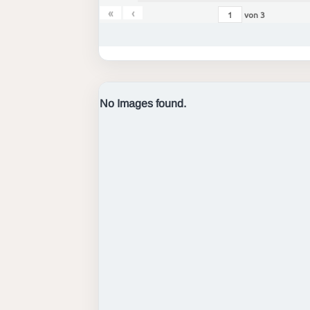
«
‹
von
3
No Images found.