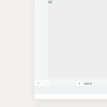
«
‹
von
4