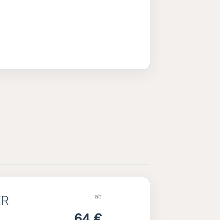
ab
ER
64 €