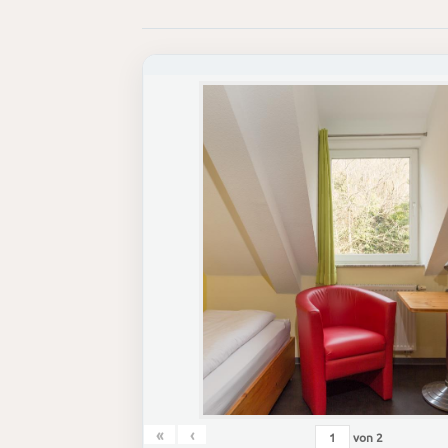
«
‹
von
2