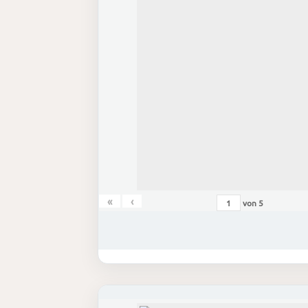
«
‹
von
5