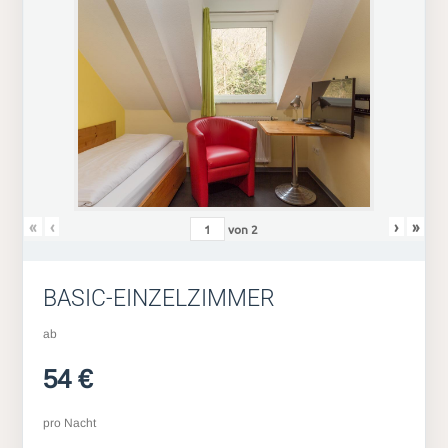
«
‹
›
»
von
2
BASIC-EINZELZIMMER
ab
54 €
pro Nacht