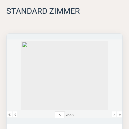
STANDARD ZIMMER
«
‹
›
»
von
5