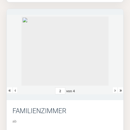
«
‹
›
»
von
4
FAMILIENZIMMER
ab