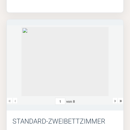
«
‹
›
»
von
8
STANDARD-ZWEIBETTZIMMER