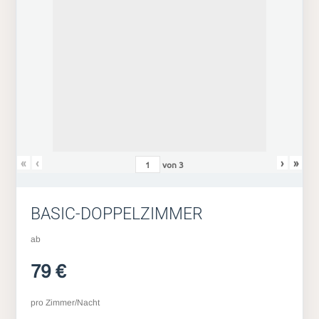
«
‹
›
»
von
3
BASIC-DOPPELZIMMER
ab
79 €
pro Zimmer/Nacht