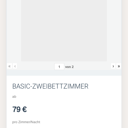
«
‹
›
»
von
2
BASIC-ZWEIBETTZIMMER
ab
79 €
pro Zimmer/Nacht