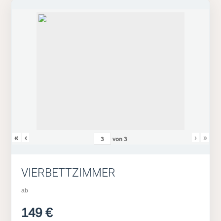
«
‹
›
»
von
3
VIERBETTZIMMER
ab
149 €