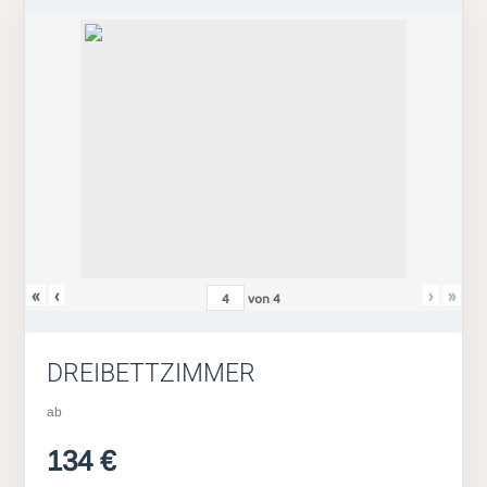
«
‹
›
»
von
4
DREIBETTZIMMER
ab
134 €