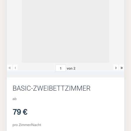
«
‹
›
»
von
2
BASIC-ZWEIBETTZIMMER
ab
79 €
pro Zimmer/Nacht