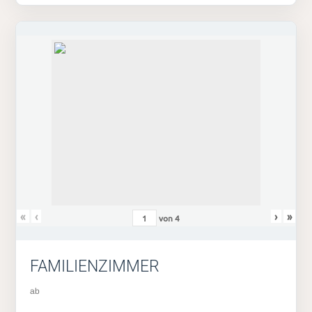
«
‹
›
»
von
4
FAMILIENZIMMER
ab