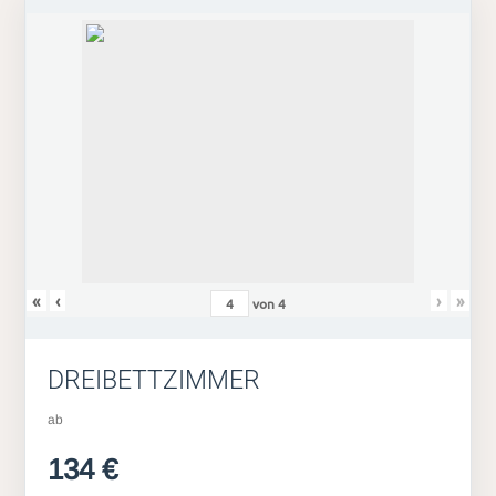
«
‹
›
»
von
4
DREIBETTZIMMER
ab
134 €