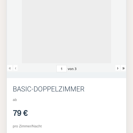
«
‹
›
»
von
3
BASIC-DOPPELZIMMER
ab
79 €
pro Zimmer/Nacht