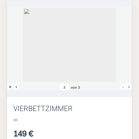
«
‹
›
»
von
3
VIERBETTZIMMER
ab
149 €