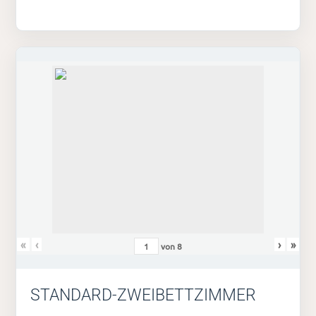
«
‹
›
»
von
8
STANDARD-ZWEIBETTZIMMER