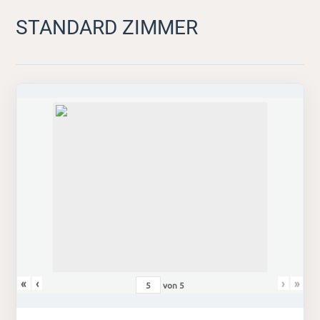
STANDARD ZIMMER
«
‹
›
»
von
5