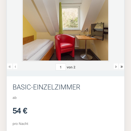
«
‹
›
»
von
2
BASIC-EINZELZIMMER
ab
54 €
pro Nacht