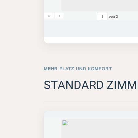
«
‹
von
2
MEHR PLATZ UND KOMFORT
STANDARD ZIMM