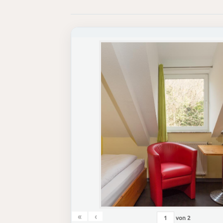
«
‹
von
2