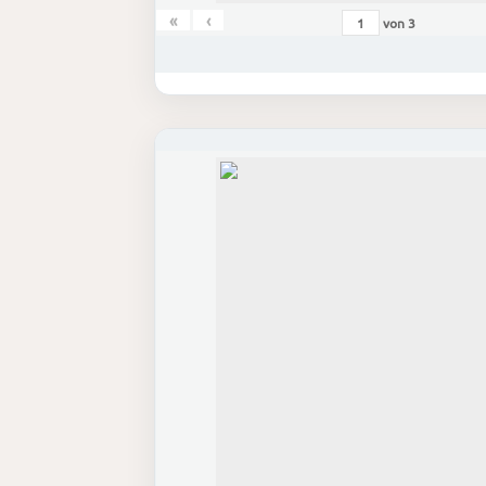
«
‹
von
3