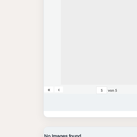
«
‹
von
5
No Images found.