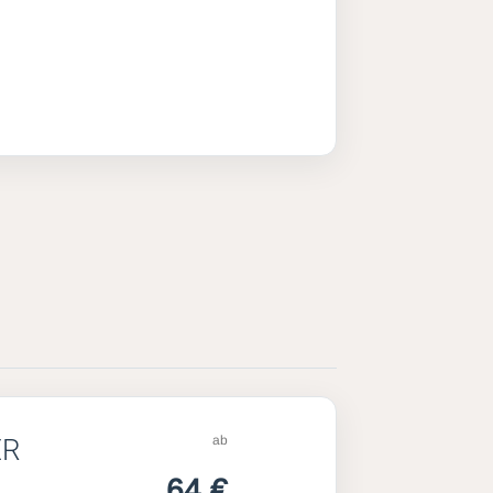
ab
ER
64 €